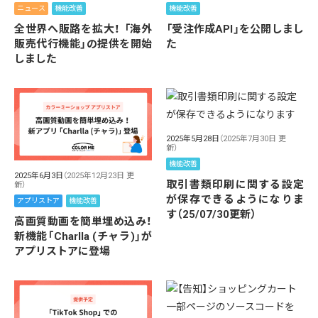
ニュース
機能改善
機能改善
全世界へ販路を拡大！ 「海外
「受注作成API」を公開しまし
販売代行機能」の提供を開始
た
しました
2025年5月28日
（2025年7月30日 更
新）
機能改善
2025年6月3日
（2025年12月23日 更
取引書類印刷に関する設定
新）
が保存できるようになりま
アプリストア
機能改善
す（25/07/30更新）
高画質動画を簡単埋め込み！
新機能「Charlla (チャラ)」が
アプリストアに登場