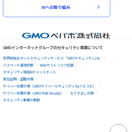
AIへの取り組み
GMOインターネットグループのセキュリティ事業について
世界初総合ネットセキュリティサービス「GMOセキュリティ24」
パスワード漏洩診断
Webサイトリスク診断
セキュリティ相談AIチャットボット
実在証明・盗聴対策
サイバー攻撃対策（GMOサイバーセキュリティ byイエラエ）
サイバー攻撃対策（GMO Flatt Security）
なりすまし対策
セキュリティ事業の軌跡