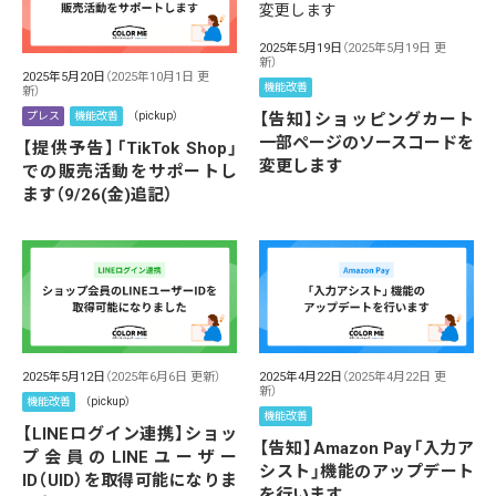
2025年5月19日
（2025年5月19日 更
新）
2025年5月20日
（2025年10月1日 更
機能改善
新）
【告知】ショッピングカート
プレス
機能改善
（pickup）
一部ページのソースコードを
【提供予告】「TikTok Shop」
変更します
での販売活動をサポートし
ます（9/26(金)追記）
2025年5月12日
（2025年6月6日 更新）
2025年4月22日
（2025年4月22日 更
新）
機能改善
（pickup）
機能改善
【LINEログイン連携】ショッ
【告知】Amazon Pay「入力ア
プ会員のLINEユーザー
シスト」機能のアップデート
ID（UID）を取得可能になりま
を行います