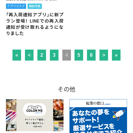
アプリストア
機能改善
「再入荷通知アプリ」に新プ
ラン登場！ LINEでの再入荷
通知が受け取れるようにな
りました
«
<
2
3
4
5
6
>
»
その他