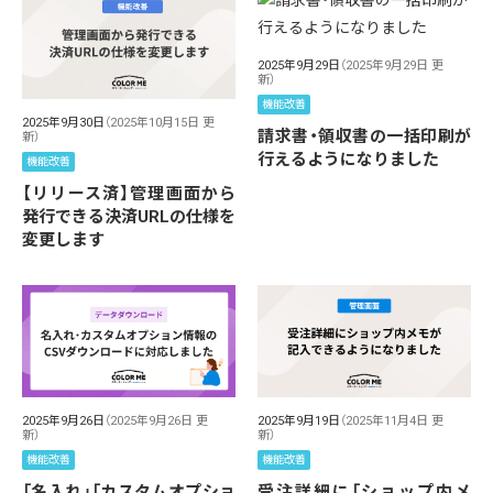
2025年9月29日
（2025年9月29日 更
新）
機能改善
2025年9月30日
（2025年10月15日 更
請求書・領収書の一括印刷が
新）
行えるようになりました
機能改善
【リリース済】管理画面から
発行できる決済URLの仕様を
変更します
2025年9月26日
（2025年9月26日 更
2025年9月19日
（2025年11月4日 更
新）
新）
機能改善
機能改善
「名入れ」「カスタムオプショ
受注詳細に「ショップ内メ