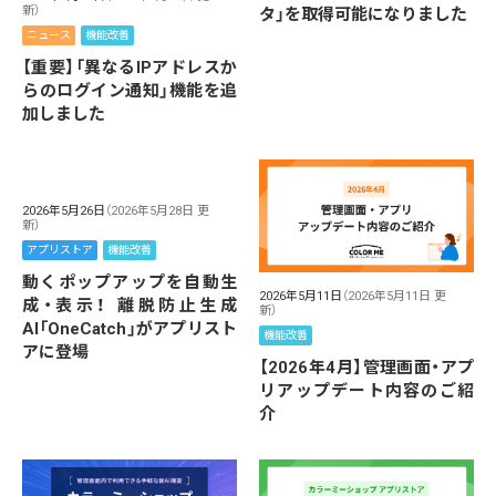
新）
タ」を取得可能になりました
ニュース
機能改善
【重要】「異なるIPアドレスか
らのログイン通知」機能を追
加しました
2026年5月26日
（2026年5月28日 更
新）
アプリストア
機能改善
動くポップアップを自動生
2026年5月11日
（2026年5月11日 更
成・表示！ 離脱防止生成
新）
AI「OneCatch」がアプリスト
機能改善
アに登場
【2026年4月】管理画面・アプ
リアップデート内容のご紹
介