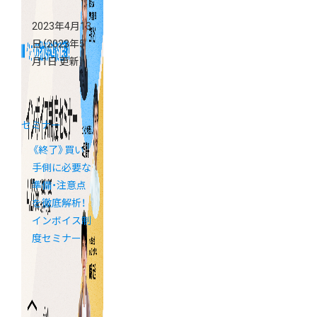
2023年4月13
日
（2023年5
月1日 更新）
セミナー
《終了》買い
手側に必要な
準備・注意点
を徹底解析！
インボイス制
度セミナー