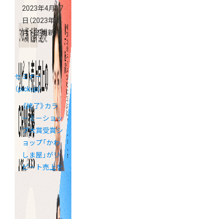
2023年4月17
日
（2023年5
月1日 更新）
セミナー
（pickup）
《終了》カラ
ーミーショッ
プ大賞受賞シ
ョップ「かわ
しま屋」がリ
ピート売上を
130%にした
CRM戦略を大
公開