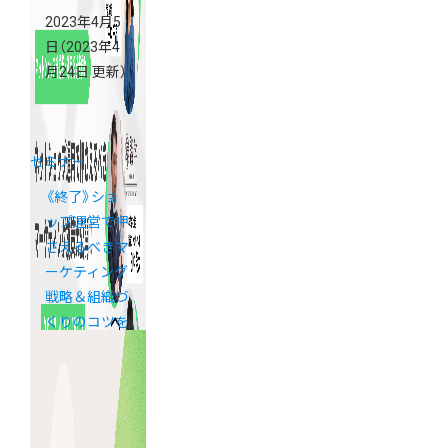
2023年4月5
日
（2023年4
月24日 更新）
セミナー
《終了》ショ
ップ運営で押
さえるべきマ
ーケティング
戦略＆組織づ
くりのコツを
大公開！