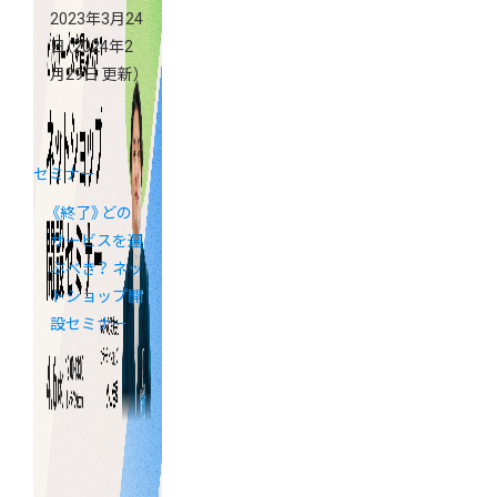
2023年3月24
日
（2024年2
月29日 更新）
セミナー
《終了》どの
サービスを選
ぶべき？ ネッ
トショップ開
設セミナー