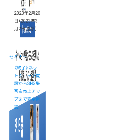
2023年2月20
日
（2023年3
月2日 更新）
セミナー
《終了》ネッ
トショップ開
設からSNS集
客＆売上アッ
プまで完全解
説