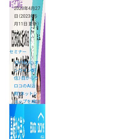
2023年4月27
日
（2023年5
月11日 更新）
セミナー
《5/16(火) オ
ンライン配
信》目からウ
ロコのAI活
用！ネットシ
ョップを成功
に近づけるコ
ンテンツ作成
術