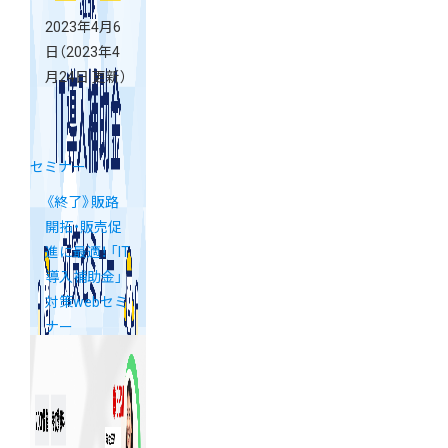
2023年4月6
日
（2023年4
月24日 更新）
セミナー
《終了》販路
開拓・販売促
進に最適！ 「IT
導入補助金」
対策webセミ
ナー