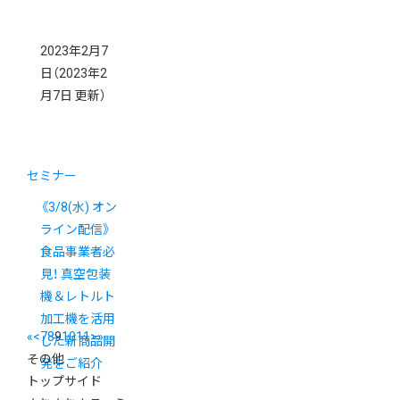
2023年2月7
日
（2023年2
月7日 更新）
セミナー
《3/8(水) オン
ライン配信》
食品事業者必
見！ 真空包装
機＆レトルト
加工機を活用
«
<
7
8
9
10
11
>
»
した新商品開
その他
発をご紹介
トップサイド