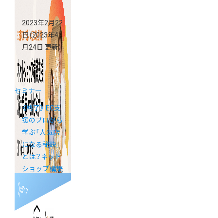
2023年2月22
日
（2023年4
月24日 更新）
セミナー
《終了》 EC支
援のプロから
学ぶ「人気店
になる秘訣」
とは？ネット
ショップ構築
支援3社合同
webセミナー