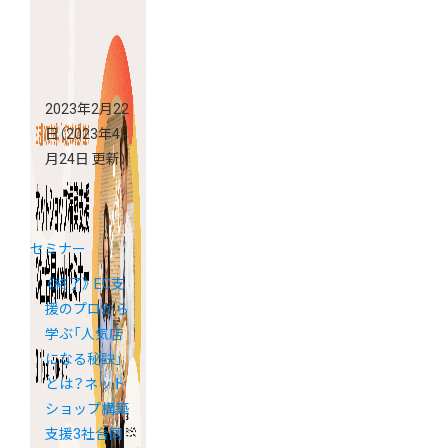
2023年2月22
日
（2023年4
月24日 更新）
セミナー
《終了》 EC支
援のプロから
学ぶ「人気店
になる秘訣」
とは？ネット
ショップ構築
支援3社合同