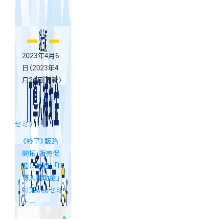
2023年4月6
日
（2023年4
月24日 更新）
セミナー
《終了》販路
開拓・販売促
進に最適！ 「IT
導入補助金」
対策webセミ
ナー