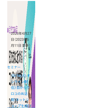
2023年4月27
日
（2023年5
月11日 更新）
セミナー
《5/16(火) オ
ンライン配
信》目からウ
ロコのAI活
用！ネットシ
ョップを成功