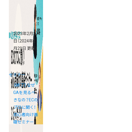
ー
2023年2月27
日
（2024年2
月29日 更新）
セミナー
《終了》なぜ
GAを見るべ
きなの？ECの
プロに聞く！
初心者向け基
礎セミナー