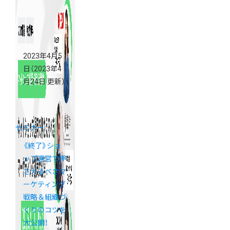
2023年4月5
日
（2023年4
月24日 更新）
セミナー
《終了》ショ
ップ運営で押
さえるべきマ
ーケティング
戦略＆組織づ
くりのコツを
大公開！