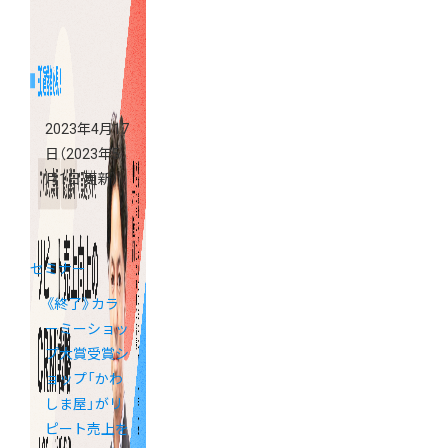
店後に意識す
べきマーケテ
ィング＆組織
づくりとは？
2023年4月17
日
（2023年5
月1日 更新）
セミナー
《終了》カラ
ーミーショッ
プ大賞受賞シ
ョップ「かわ
しま屋」がリ
ピート売上を