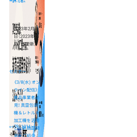
2023年2月7
日
（2023年2
月7日 更新）
セミナー
《3/8(水) オン
ライン配信》
食品事業者必
見！ 真空包装
機＆レトルト
加工機を活用
«
<
7
8
9
10
11
>
»
した新商品開
その他
発をご紹介