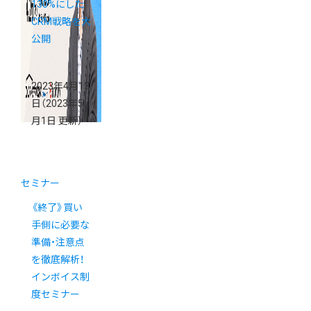
130%にした
CRM戦略を大
公開
2023年4月13
日
（2023年5
月1日 更新）
セミナー
《終了》買い
手側に必要な
準備・注意点
を徹底解析！
インボイス制
度セミナー