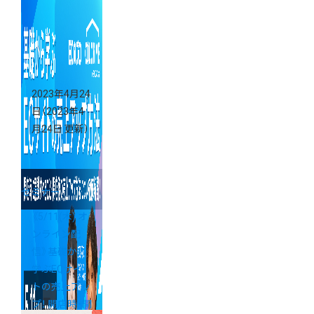
に近づけるコ
ンテンツ作成
術
2023年4月24
日
（2023年4
月24日 更新）
セミナー
《5/11(木) オ
ンライン配
信》基礎から
学ぶECサイ
トの売上アッ
プ！ 開店時・開