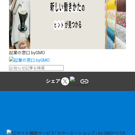
起業の窓口 byGMO
シェア