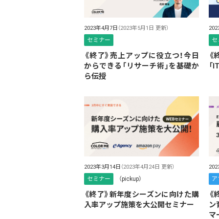
2023年4月7日
（2023年5月1日 更新）
20
セミナー
セ
《終了》売上アップに役立つ！今日
《
からできる「リサーチ術」を基礎か
「
ら伝授
20
2023年3月14日
（2023年4月24日 更新）
ア
セミナー
（pickup）
《
《終了》新年度シーズンに向けた購
ン
入率アップ施策を大公開セミナー
マ