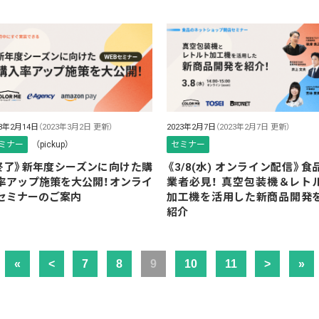
23年2月14日
（2023年3月2日 更新）
2023年2月7日
（2023年2月7日 更新）
ミナー
（pickup）
セミナー
終了》新年度シーズンに向けた購
《3/8(水) オンライン配信》食
率アップ施策を大公開！オンライ
業者必見！ 真空包装機＆レト
セミナーのご案内
加工機を活用した新商品開発
紹介
«
<
7
8
9
10
11
>
»