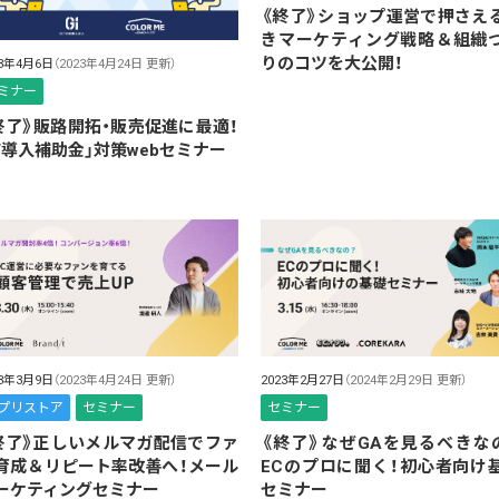
《終了》ショップ運営で押さえ
きマーケティング戦略＆組織
りのコツを大公開！
23年4月6日
（2023年4月24日 更新）
ミナー
終了》販路開拓・販売促進に最適！
IT導入補助金」対策webセミナー
23年3月9日
（2023年4月24日 更新）
2023年2月27日
（2024年2月29日 更新）
プリストア
セミナー
セミナー
終了》正しいメルマガ配信でファ
《終了》なぜGAを見るべきな
育成＆リピート率改善へ！メール
ECのプロに聞く！初心者向け
ーケティングセミナー
セミナー