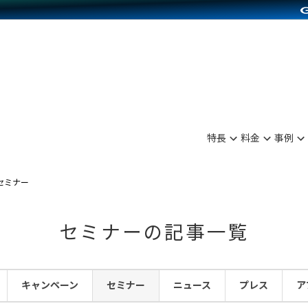
別に見る
業種別に見る
on Pay導入
食品販売
Press導入
ファッション販売
C（海外販売）
雑貨販売
サービスを見る
運営ノウハウを見る
ンを見る
を見る
プランを比較する
事例資料をみる
ディングの強化
ン制作代行
イベント・セミナー
アム
ンタビュー
料金シミュレーション
食品
特長
料金
事例
まな販売方法
行
コミュニティイベントCarty
プ事例
他社サービスとの比較
ファッション
つながる集客
API連携代行
よむよむカラーミー
セミナー
ラー
雑貨
ピングカート
YouTubeチャンネル
セミナーの記事一覧
イヤリティを向上
ルアプリ
キャンペーン
セミナー
ニュース
プレス
ア
舗との連携