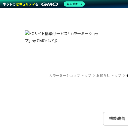
無料診断
特長
特長
Amaz
特長一覧を見る
Word
商材一覧を見る
越境E
代行
運営サポート
機能一覧を見る
プラ
事例
料金
事例
ブラン
デザイ
サポート一覧を見る
プレミ
事例イ
プラン・料金一覧を見る
さまざ
設定代
お役立ち資料を見る
ラージ
ショッ
売上に
開発・
カラーミーショップ トップ
お知らせ トップ
レギュ
ショッ
顧客ロ
モバイ
機能改善
複数店