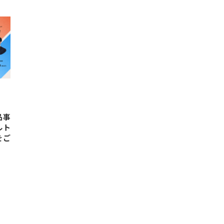
品事
ルト
をご