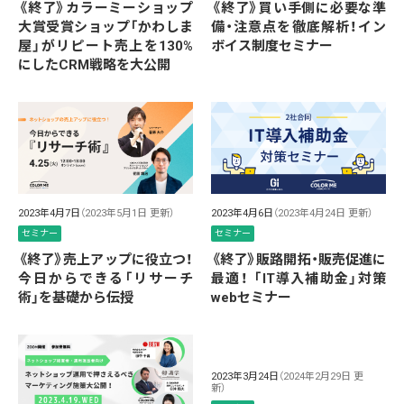
《終了》カラーミーショップ
《終了》買い手側に必要な準
大賞受賞ショップ「かわしま
備・注意点を徹底解析！イン
屋」がリピート売上を130%
ボイス制度セミナー
にしたCRM戦略を大公開
2023年4月7日
（2023年5月1日 更新）
2023年4月6日
（2023年4月24日 更新）
セミナー
セミナー
《終了》売上アップに役立つ！
《終了》販路開拓・販売促進に
今日からできる「リサーチ
最適！ 「IT導入補助金」対策
術」を基礎から伝授
webセミナー
2023年3月24日
（2024年2月29日 更
新）