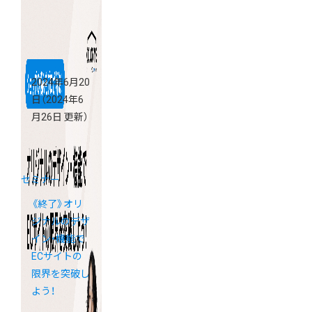
2024年6月20
日
（2024年6
月26日 更新）
セミナー
《終了》オリ
ジナルのデザ
イン・機能で
ECサイトの
限界を突破し
よう！