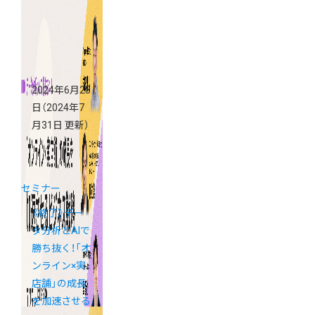
マンド配信
2024年6月28
日
（2024年7
月31日 更新）
セミナー
《終了》デー
タ分析とAIで
勝ち抜く！「オ
ンライン×実
店舗」の成長
を加速させる