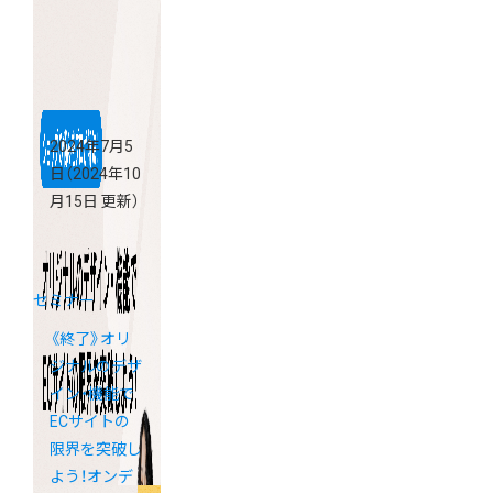
解説セミナー
2024年7月5
日
（2024年10
月15日 更新）
セミナー
《終了》オリ
ジナルのデザ
イン・機能で
ECサイトの
限界を突破し
よう！オンデ