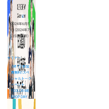
2024年6月5
日
（2024年7
月5日 更新）
セミナー
《終了》参加
費無料！スペ
シャルトーク
イベント
「COLOR ME
SHOP DAY
2024