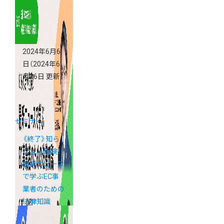
2024年6月6
日
（2024年6
月26日 更新）
セミナー
《終了》知ら
なきゃ危険！
最新ニュース
で学ぶEC事
業者のための
法律知識