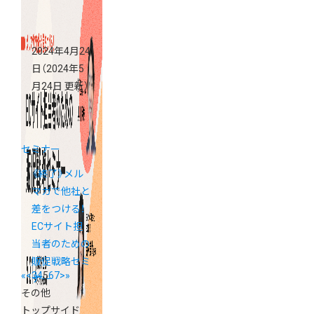
2024年4月24
日
（2024年5
月24日 更新）
セミナー
《終了》メル
マガで他社と
差をつける！
ECサイト担
当者のための
販促戦略セミ
«
<
3
4
5
6
7
>
»
ナー
その他
トップサイド