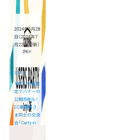
Summer」
2024年5月28
日
（2024年7
月22日 更新）
セミナー
《終了》5名限
定でバナーの
公開添削も！
EC事業者さ
ま同士の交流
会「Carty in
福岡」