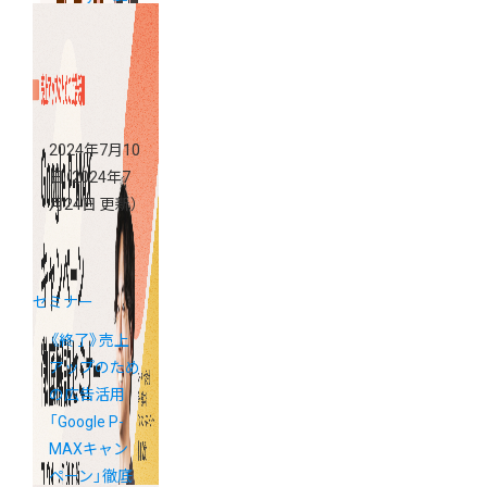
児島」
2024年7月10
日
（2024年7
月24日 更新）
セミナー
《終了》売上
アップのため
の広告活用
「Google P-
MAXキャン
ペーン」徹底