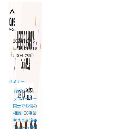
2024年8月5
日
（2024年10
月3日 更新）
セミナー
《終了》ショ
ップオーナー
同士でお悩み
相談！ EC事業
者さま交流会
「Carty in 鹿