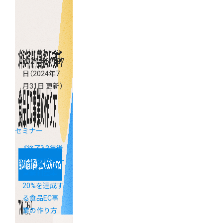
ビジネス戦略
2024年6月27
日
（2024年7
月31日 更新）
セミナー
《終了》3年後
に年商1億円・
営業利益率
20%を達成す
る食品EC事
業の作り方