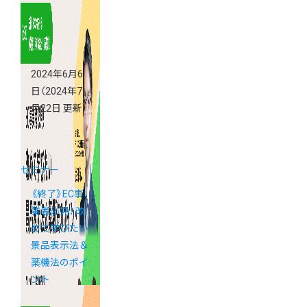
2024年6月6
日
（2024年7
月22日 更新）
セミナー
《終了》EC事
業者必見！ 改
めて学びたい
景品表示法＆
薬機法のポイ
ント