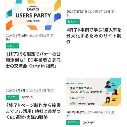
2024年5月21日
（2024年5月23日 更
新）
セミナー
《終了》事例で学ぶ！購入率を
最大化するためのサイト制
2024年5月28日
（2024年7月22日 更
新）
作
セミナー
《終了》5名限定でバナーの公
開添削も！ EC事業者さま同
士の交流会「Carty in 福岡」
2024年5月8日
（2024年6月5日 更新）
セミナー
（pickup）
《終了》ページ制作から接客
までフル活用！ 他社と差がつ
2024年4月26日
（2024年5月29日 更
新）
くEC運営×実践AI戦略
セミナー
（pickup）