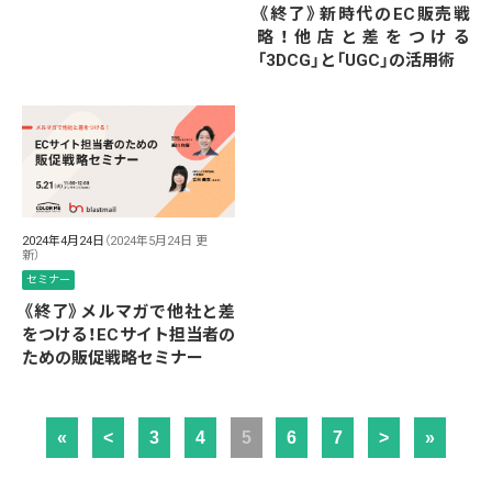
《終了》新時代のEC販売戦
略！他店と差をつける
「3DCG」と「UGC」の活用術
2024年4月24日
（2024年5月24日 更
新）
セミナー
《終了》メルマガで他社と差
をつける！ECサイト担当者の
ための販促戦略セミナー
«
<
3
4
5
6
7
>
»