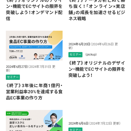
《終了》オリジナルのデザイ
《終了》データ分析とAIで勝
ン・機能でECサイトの限界を
ち抜く！「オンライン×実店
突破しよう！オンデマンド配
舗」の成長を加速させるビジ
信
ネス戦略
2024年6月20日
（2024年6月26日 更
新）
セミナー
（pickup）
《終了》オリジナルのデザイ
2024年6月27日
（2024年7月31日 更
ン・機能でECサイトの限界を
新）
突破しよう！
セミナー
《終了》3年後に年商1億円・
営業利益率20%を達成する食
品EC事業の作り方
2024年6月6日
（2024年7月22日 更新）
セミナー