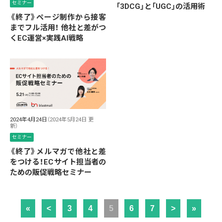
セミナー
「3DCG」と「UGC」の活用術
《終了》ページ制作から接客
までフル活用！ 他社と差がつ
くEC運営×実践AI戦略
2024年4月24日
（2024年5月24日 更
新）
セミナー
《終了》メルマガで他社と差
をつける！ECサイト担当者の
ための販促戦略セミナー
«
<
3
4
5
6
7
>
»