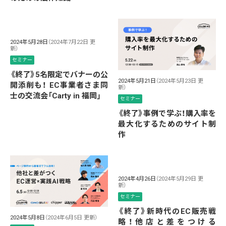
2024年5月28日
（2024年7月22日 更
新）
セミナー
《終了》5名限定でバナーの公
2024年5月21日
（2024年5月23日 更
開添削も！ EC事業者さま同
新）
士の交流会「Carty in 福岡」
セミナー
《終了》事例で学ぶ！購入率を
最大化するためのサイト制
作
2024年4月26日
（2024年5月29日 更
新）
セミナー
《終了》新時代のEC販売戦
2024年5月8日
（2024年6月5日 更新）
略！他店と差をつける