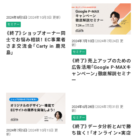
2024年8月5日
（2024年10月3日 更新）
セミナー
《終了》ショップオーナー同
士でお悩み相談！ EC事業者
2024年7月10日
（2024年7月24日 更
新）
さま交流会「Carty in 鹿児
島」
セミナー
《終了》売上アップのための
広告活用「Google P-MAXキ
ャンペーン」徹底解説セミナ
ー
2024年6月28日
（2024年7月31日 更
新）
セミナー
《終了》データ分析とAIで勝
2024年7月5日
（2024年10月15日 更
ち抜く！「オンライン×実店
新）