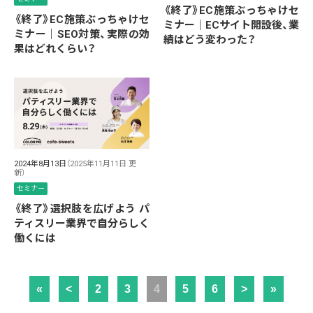
《終了》EC施策ぶっちゃけセ
《終了》EC施策ぶっちゃけセ
ミナー｜ECサイト開設後、業
ミナー｜SEO対策、実際の効
績はどう変わった？
果はどれくらい？
2024年8月13日
（2025年11月11日 更
新）
セミナー
《終了》選択肢を広げよう パ
ティスリー業界で自分らしく
働くには
«
<
2
3
4
5
6
>
»