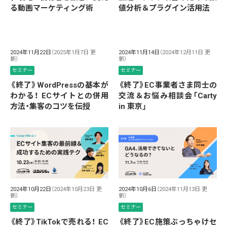
る動画マーケティング術
値分析＆プラグイン活用法
2024年11月22日
（2025年1月7日 更
2024年11月14日
（2024年12月11日 更
新）
新）
セミナー
セミナー
《終了》WordPressの基本が
《終了》EC事業者さま同士の
わかる！ ECサイトとの併用
交流＆お悩み相談会「Carty
方法・集客のコツを伝授
in 東京」
2024年10月22日
（2024年10月23日 更
2024年10月6日
（2024年11月13日 更
新）
新）
セミナー
セミナー
《終了》TikTokで売れる！ EC
《終了》EC施策ぶっちゃけセ