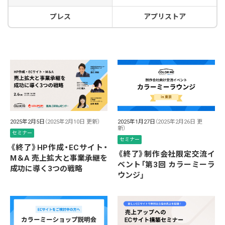
プレス
アプリストア
2025年2月5日
（2025年2月10日 更新）
2025年1月27日
（2025年2月26日 更
新）
セミナー
セミナー
《終了》HP作成・ECサイト・
《終了》制作会社限定交流イ
M＆A 売上拡大と事業承継を
ベント「第3回 カラーミーラ
成功に導く3つの戦略
ウンジ」