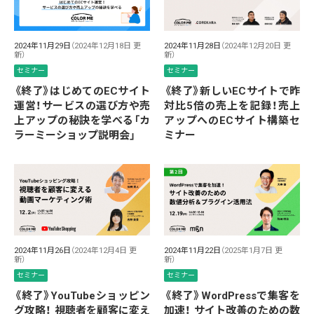
2024年11月29日
（2024年12月18日 更
2024年11月28日
（2024年12月20日 更
新）
新）
セミナー
セミナー
《終了》はじめてのECサイト
《終了》新しいECサイトで昨
運営！サービスの選び方や売
対比5倍の売上を記録！売上
上アップの秘訣を学べる「カ
アップへのECサイト構築セ
ラーミーショップ説明会」
ミナー
2024年11月26日
（2024年12月4日 更
2024年11月22日
（2025年1月7日 更
新）
新）
セミナー
セミナー
《終了》YouTubeショッピン
《終了》WordPressで集客を
グ攻略！ 視聴者を顧客に変え
加速！ サイト改善のための数