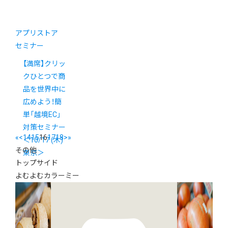
アプリストア
セミナー
【満席】クリッ
クひとつで商
品を世界中に
広めよう！簡
単「越境EC」
対策セミナー
«
<
14
15
16
17
18
>
»
＜10/17 (木)
その他
東京＞
トップサイド
よむよむカラーミー