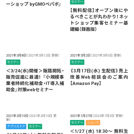
セミナー
ーショップ byGMOペパボ』
【無料配信】オープン後にや
るべきことが丸わかり！ネッ
トショップ集客セミナー基
礎編（録画版）
2021年3月8日
（2021年3月12日 更新）
2021年3月2日
（2021年3月5日 更新）
セミナー
セミナー
＜3/24(水)開催＞販路開拓・
《3月17日(水) 生配信》売上
販売促進に最適！ 『小規模事
改善Web相談会のご案内
業者持続化補助金・IT導入補
【Amazon Pay】
助金』対策webセミナー
2021年2月10日
（2021年2月10日 更
2021年1月27日
（2022年7月5日 更新）
新）
セミナー
ニュース
アプリストア
セミナー
＜1/27 (水) 18:30～ 無料生