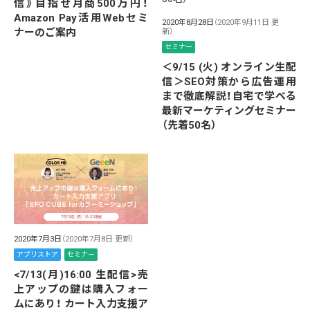
信》目指せ月商500万円！
Amazon Pay活用Webセミ
2020年8月28日
（2020年9月11日 更
ナーのご案内
新）
セミナー
＜9/15 (火) オンライン生配
信＞SEO対策から広告運用
まで徹底解説！自宅で学べる
最新マーケティングセミナー
（先着50名）
2020年7月3日
（2020年7月8日 更新）
アプリストア
セミナー
<7/13(月)16:00 生配信>売
上アップの鍵は購入フォー
ムにあり！ カート入力支援ア