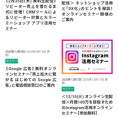
《2月25日(木) 無料生配信》
配信＞ ネットショップ活用
リピーター売上を雪だるま
と「DX化」のヒントを解説！
式に倍増！ CRMツールによ
オンラインセミナー開催の
るリピーター対策とカラー
ご案内
ミーショップ アプリ活用セ
ミナー
2020年12月9日
（2022年9月14日 更
新）
セミナー
《Google 広告》無料オンラ
インセミナー「売上拡大に繋
がる はじめての Google 広
2020年12月7日
（2020年12月11日 更
新）
告」と電話相談窓口のご案内
セミナー
＜12/15(火) オンライン生配
信＞月商100万を目指すため
のInstagram活用オンライン
セミナー【参加無料】