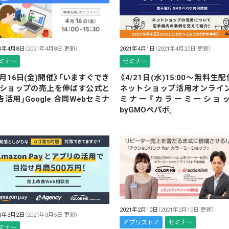
21年4月8日
（2021年4月8日 更新）
2021年4月1日
（2021年4月20日 更新）
ミナー
セミナー
4月16日(金)開催》「いますぐでき
《4/21日(水)15:00～無料生配
 ショップの売上を伸ばす公式と
ネットショップ活用オンライ
告活用」Google 合同Webセミナ
ミナー『カラーミーショ
byGMOペパボ』
2021年2月10日
（2021年2月10日 更新）
21年3月2日
（2021年3月5日 更新）
アプリストア
セミナー
ミナー