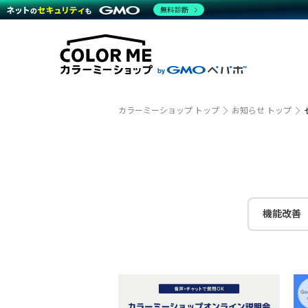
商材一覧を見る
無料診断
越境E
代行
運営サポート
機能一覧を見る
プラ
事例
料金
事例
デザイ
ブラン
サポート一覧を見る
プレミ
事例イ
プラン・料金一覧を見る
設定代
さまざ
お役立ち資料を見る
ラージ
ショッ
開発・
売上に
カラーミーショップ トップ
お知らせ トップ
レギュ
ショッ
顧客ロ
モバイ
機能改善
複数店