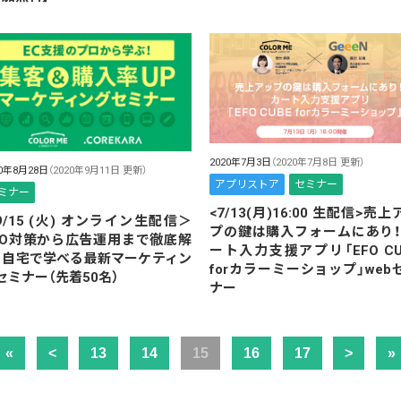
2020年7月3日
（2020年7月8日 更新）
20年8月28日
（2020年9月11日 更新）
アプリストア
セミナー
ミナー
<7/13(月)16:00 生配信>売上
9/15 (火) オンライン生配信＞
プの鍵は購入フォームにあり！
EO対策から広告運用まで徹底解
ート入力支援アプリ「EFO CU
！自宅で学べる最新マーケティン
forカラーミーショップ」web
セミナー（先着50名）
ナー
«
<
13
14
15
16
17
>
»