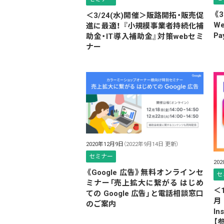
《
＜3/24(水)開催＞販路開拓・販売促
W
進に最適！ 『小規模事業者持続化補
Pa
助金・IT導入補助金』対策webセミ
ナー
2020年12月9日
（2022年9月14日 更新）
セミナー
20
《Google 広告》無料オンラインセ
セ
ミナー「売上拡大に繋がる はじめ
＜
ての Google 広告」と電話相談窓口
月
のご案内
I
【