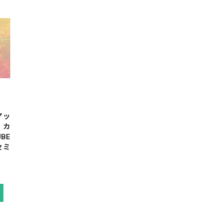
アッ
 カ
BE
セミ