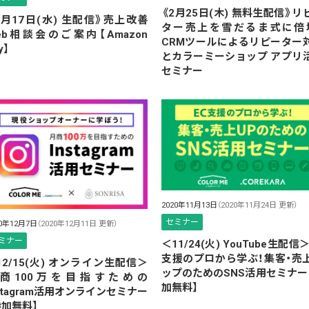
《2月25日(木) 無料生配信》リ
3月17日(水) 生配信》売上改善
ター売上を雪だるま式に倍
eb相談会のご案内【Amazon
CRMツールによるリピーター
y】
とカラーミーショップ アプリ
セミナー
2020年11月13日
（2020年11月24日 更新）
セミナー
20年12月7日
（2020年12月11日 更新）
ミナー
＜11/24(火) YouTube生配信
支援のプロから学ぶ！集客・売
12/15(火) オンライン生配信＞
ップのためのSNS活用セミナー
商100万を目指すための
加無料】
nstagram活用オンラインセミナー
参加無料】