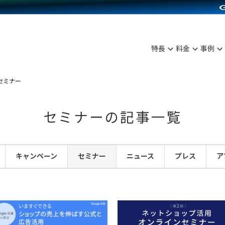
C（海外販売）
雑貨販売
サービスを見る
運営ノウハウを見る
ンを見る
プランを比較する
を見る
事例資料をみる
ン制作代行
イベント・セミナー
ディングの強化
アム
料金シミュレーション
ンタビュー
食品
特長
料金
事例
行
コミュニティイベントCarty
まな販売方法
他社サービスとの比較
プ事例
ファッション
API連携代行
よむよむカラーミー
つながる集客
セミナー
ラー
雑貨
YouTubeチャンネル
ピングカート
セミナーの記事一覧
イヤリティを向上
ルアプリ
キャンペーン
セミナー
ニュース
プレス
ア
舗との連携