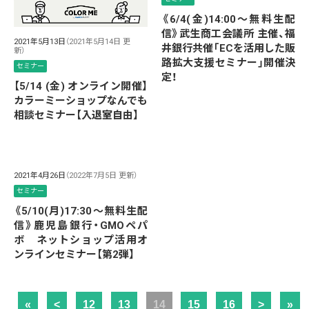
《6/4(金)14:00～無料生配
信》武生商工会議所 主催、福
2021年5月13日
（2021年5月14日 更
井銀行共催「ECを活用した販
新）
路拡大支援セミナー」開催決
セミナー
定！
【5/14 (金) オンライン開催】
カラーミーショップなんでも
相談セミナー【入退室自由】
2021年4月26日
（2022年7月5日 更新）
セミナー
《5/10(月)17:30～無料生配
信》鹿児島銀行・GMOペパ
ボ ネットショップ活用オ
ンラインセミナー【第2弾】
«
<
12
13
14
15
16
>
»