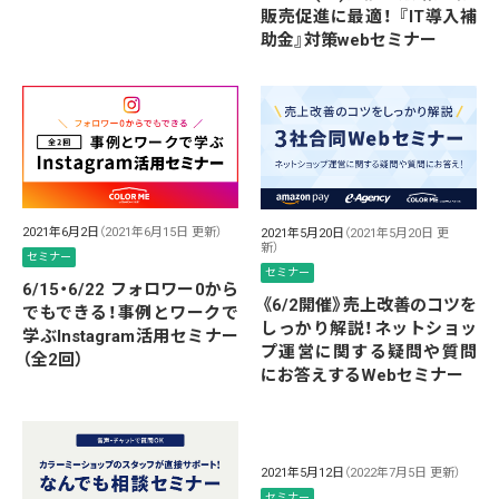
販売促進に最適！ 『IT導入補
助金』対策webセミナー
2021年6月2日
（2021年6月15日 更新）
2021年5月20日
（2021年5月20日 更
新）
セミナー
セミナー
6/15・6/22 フォロワー0から
《6/2開催》売上改善のコツを
でもできる！事例とワークで
しっかり解説！ネットショッ
学ぶInstagram活用セミナー
プ運営に関する疑問や質問
（全2回）
にお答えするWebセミナー
2021年5月12日
（2022年7月5日 更新）
セミナー