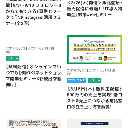
＜8/26(木)開催＞販路開拓・
能】9/3/・9/10 フォロワー0
販売促進に最適！ 『IT導入補
からでもできる！事例とワー
助金』対策webセミナー
クで学ぶInstagram活用セミ
ナー（全2回）
2021年7月30日
（2021年7月30日 更
新）
セミナー
【無料配信】オンラインでい
2021年7月20日
（2021年7月19日 更
つでも視聴OK！ネットショッ
新）
プ開業セミナー《新規出店者
アプリストア
セミナー
向け》
《8月5日(木) 無料生配信》
500万円の売上を実現！低コ
スト&売上につながる電話窓
口の立ち上げ方を解説！