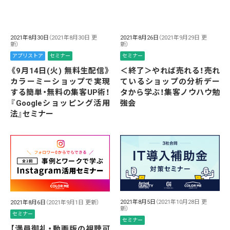
2021年8月30日
（2021年8月30日 更
2021年8月26日
（2021年9月29日 更
新）
新）
アプリストア
セミナー
セミナー
《9月14日(火) 無料生配信》
＜終了＞やれば売れる！売れ
カラーミーショップで実現
ているショップの分析デー
する簡単・無料の集客UP術！
タから学ぶ！集客ノウハウ勉
『Googleショッピング活用
強会
法』セミナー
2021年8月5日
（2021年10月28日 更
2021年8月6日
（2021年9月1日 更新）
新）
セミナー
セミナー
【満員御礼・動画版の視聴可