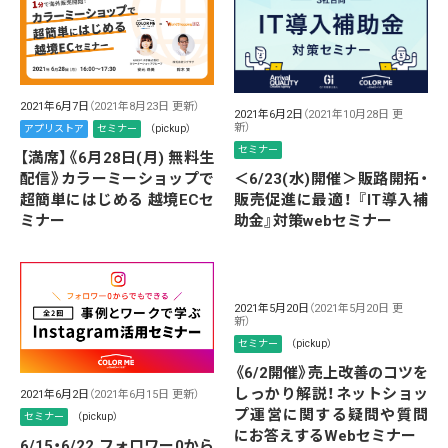
2021年6月7日
（2021年8月23日 更新）
2021年6月2日
（2021年10月28日 更
新）
アプリストア
セミナー
（pickup）
セミナー
【満席】《6月28日(月) 無料生
＜6/23(水)開催＞販路開拓・
配信》カラーミーショップで
販売促進に最適！ 『IT導入補
超簡単にはじめる 越境ECセ
助金』対策webセミナー
ミナー
2021年5月20日
（2021年5月20日 更
新）
セミナー
（pickup）
《6/2開催》売上改善のコツを
しっかり解説！ネットショッ
2021年6月2日
（2021年6月15日 更新）
プ運営に関する疑問や質問
セミナー
（pickup）
にお答えするWebセミナー
6/15・6/22 フォロワー0から