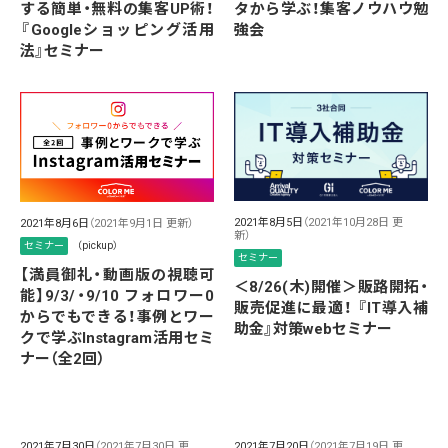
する簡単・無料の集客UP術！
タから学ぶ！集客ノウハウ勉
『Googleショッピング活用
強会
法』セミナー
2021年8月5日
（2021年10月28日 更
2021年8月6日
（2021年9月1日 更新）
新）
セミナー
（pickup）
セミナー
【満員御礼・動画版の視聴可
＜8/26(木)開催＞販路開拓・
能】9/3/・9/10 フォロワー0
販売促進に最適！ 『IT導入補
からでもできる！事例とワー
助金』対策webセミナー
クで学ぶInstagram活用セミ
ナー（全2回）
2021年7月30日
（2021年7月30日 更
2021年7月20日
（2021年7月19日 更