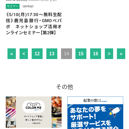
セミナー
（pickup）
《5/10(月)17:30～無料生配
信》鹿児島銀行・GMOペパ
ボ ネットショップ活用オ
ンラインセミナー【第2弾】
«
<
12
13
14
15
16
>
»
その他