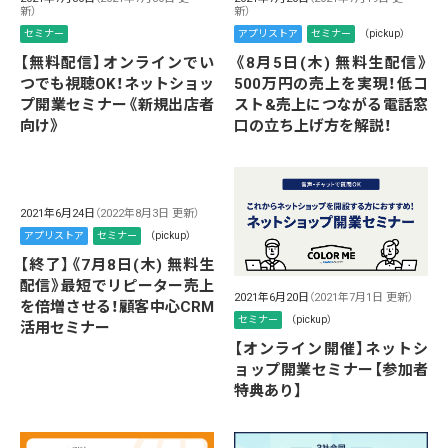
新）
新）
セミナー
アプリストア
セミナー
（pickup）
【無料配信】オンラインでい
《8月5日(木) 無料生配信》
つでも視聴OK！ネットショッ
500万円の売上を実現！低コ
プ開業セミナー《新規出店者
スト&売上につながる電話窓
向け》
口の立ち上げ方を解説！
2021年6月24日
（2022年8月3日 更新）
アプリストア
セミナー
（pickup）
【終了】《7月8日(木) 無料生
配信》最短でリピーター売上
2021年6月20日
（2021年7月1日 更新）
を倍増させる！顧客中心CRM
セミナー
（pickup）
活用セミナー
【オンライン開催】ネットシ
ョップ開業セミナー【参加者
特典あり】