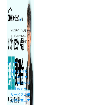
開催
2026年5月27
日
（2026年7
月2日 更新）
セミナー
《終了》はじ
めてのECサ
イト開設を検
討中の方へ
サービスの選
び方や売上ア