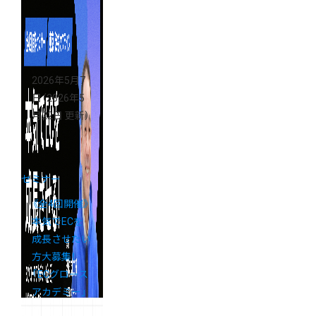
ミーショップ
支援金活用セ
ミナー」アー
カイブ配信の
2026年5月7
ご案内
日
（2026年5
月22日 更新）
セミナー
《全4回開催》
本気でECを
成長させたい
方大募集！
「ECグロース
アカデミー」
開講決定