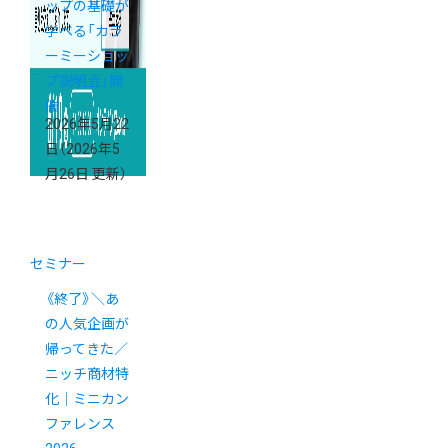
ップの基礎が
学べる「カラ
ーミーショッ
プ説明会」開
催
2026年5月22
日
（2026年5
月26日 更新）
セミナー
《終了》＼あ
の人気企画が
帰ってきた／
ニッチ商材特
化｜ミニカン
ファレンス