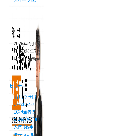
スイーツEC
の「買いたく
なる」ECサイ
トの導線設計
セミナー
2026年7月16
日
（2026年7
月22日 更新）
セミナー
《終了》今日
からわかる！
EC担当者の
ためのAI活用
入門 【数字・
データ活用