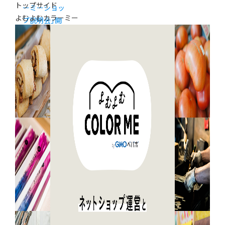
トップサイド
ーミーショッ
よむよむカラーミー
プ説明会」開
催