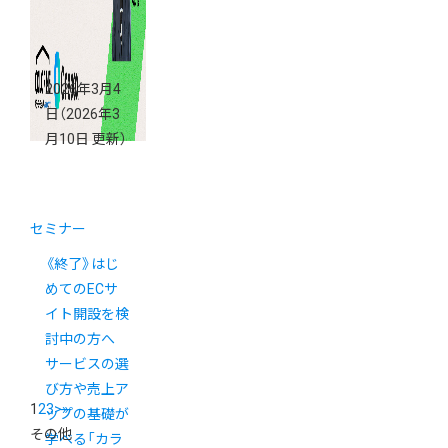
2026年3月4
日
（2026年3
月10日 更新）
セミナー
《終了》はじ
めてのECサ
イト開設を検
討中の方へ
サービスの選
び方や売上ア
1
2
3
>
»
ップの基礎が
その他
学べる「カラ