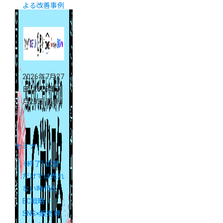
よる改善事例
を大公開
2026年7月27
日
（2026年7
月28日 更新）
セミナー
《終了》広告
だけでは売れ
ない時代の
EC戦略 ―
SNS×販売導