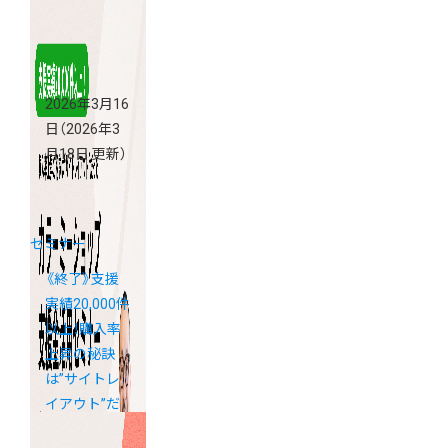
2026年3月16
日
（2026年3
月18日 更新）
セミナー
《終了》支援
実績20,000件
以上！購入率
上昇の秘訣
は”サイトレ
イアウト”だ
った！カラー