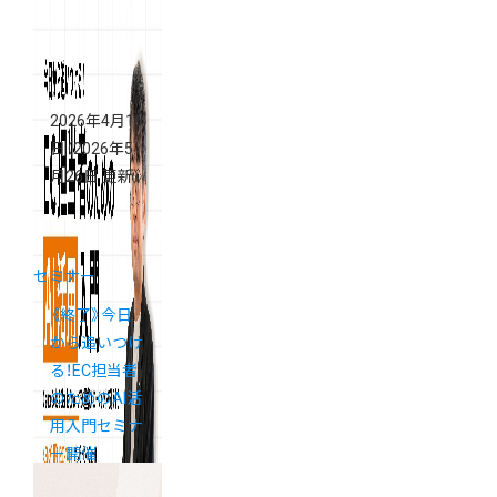
2026年4月16
日
（2026年5
月26日 更新）
セミナー
《終了》今日
から追いつけ
る！EC担当者
のためのAI活
用入門セミナ
ー開催