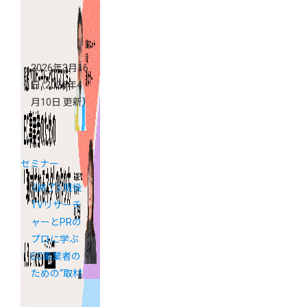
ミーショップ
支援金活用セ
ミナー
2026年3月16
日
（2026年4
月10日 更新）
セミナー
《終了》現役
TVリサーチ
ャーとPRの
プロに学ぶ
EC事業者の
ための“取材
されるネ