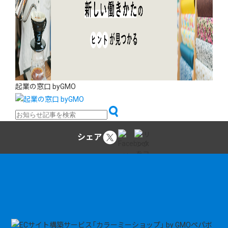
起業の窓口 byGMO
シェア