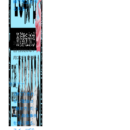
線で売上を作
る方法 ―
2026年7月17
日
（2026年7
月22日 更新）
セミナー
《終了》売れ
ない理由は
「魅せ方」だっ
た？ 具体事例
を基に語る、