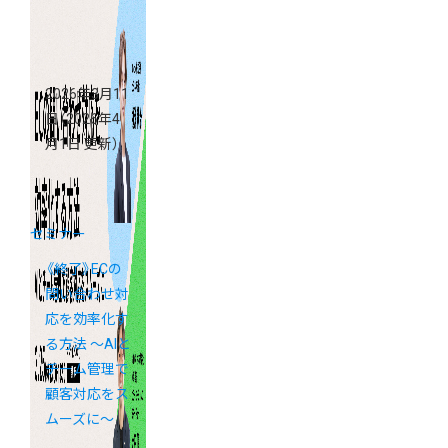
タ”の作り方
2026年3月11
日
（2026年4
月1日 更新）
セミナー
《終了》ECの
問い合わせ対
応を効率化す
る方法 ～AIと
チーム管理で
顧客対応をス
ムーズに～