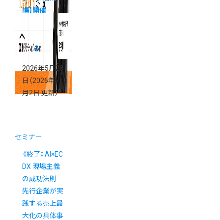
編】開催
2026年5月28
日
（2026年7
月2日 更新）
セミナー
《終了》AI×EC
DX 現場主義
の成功法則
先行企業が実
践する売上最
大化の具体事