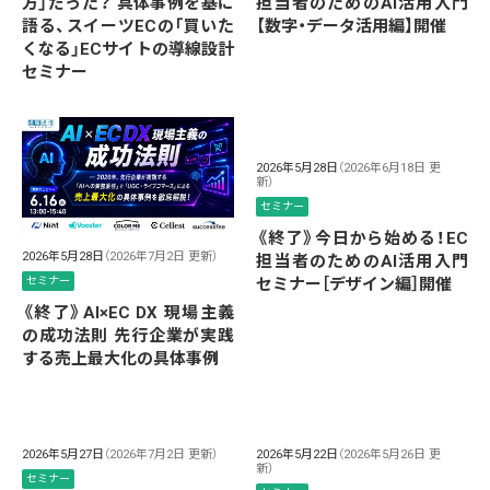
方」だった？ 具体事例を基に
担当者のためのAI活用入門
語る、スイーツECの「買いた
【数字・データ活用編】開催
くなる」ECサイトの導線設計
セミナー
2026年5月28日
（2026年6月18日 更
新）
セミナー
《終了》今日から始める！EC
2026年5月28日
（2026年7月2日 更新）
担当者のためのAI活用入門
セミナー
セミナー［デザイン編］開催
《終了》AI×EC DX 現場主義
の成功法則 先行企業が実践
する売上最大化の具体事例
2026年5月27日
（2026年7月2日 更新）
2026年5月22日
（2026年5月26日 更
新）
セミナー