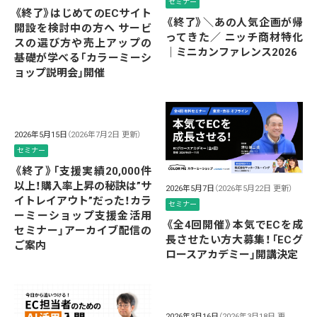
セミナー
《終了》はじめてのECサイト
《終了》＼あの人気企画が帰
開設を検討中の方へ サービ
ってきた／ ニッチ商材特化
スの選び方や売上アップの
｜ミニカンファレンス2026
基礎が学べる「カラーミーシ
ョップ説明会」開催
2026年5月15日
（2026年7月2日 更新）
セミナー
《終了》「支援実績20,000件
以上！購入率上昇の秘訣は”サ
2026年5月7日
（2026年5月22日 更新）
イトレイアウト”だった！カラ
セミナー
ーミーショップ支援金活用
《全4回開催》本気でECを成
セミナー」アーカイブ配信の
長させたい方大募集！「ECグ
ご案内
ロースアカデミー」開講決定
2026年3月16日
（2026年3月18日 更