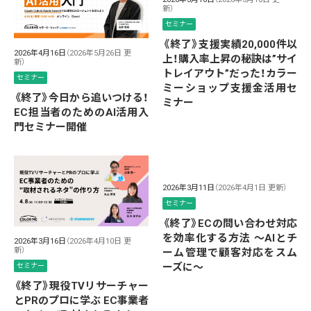
新）
セミナー
《終了》支援実績20,000件以
2026年4月16日
（2026年5月26日 更
上！購入率上昇の秘訣は”サイ
新）
トレイアウト”だった！カラー
セミナー
ミーショップ支援金活用セ
《終了》今日から追いつける！
ミナー
EC担当者のためのAI活用入
門セミナー開催
2026年3月11日
（2026年4月1日 更新）
セミナー
《終了》ECの問い合わせ対応
を効率化する方法 ～AIとチ
2026年3月16日
（2026年4月10日 更
新）
ーム管理で顧客対応をスム
ーズに～
セミナー
《終了》現役TVリサーチャー
とPRのプロに学ぶ EC事業者