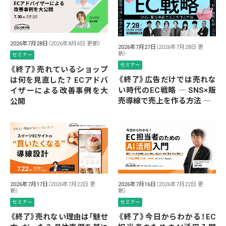
2026年7月28日
（2026年8月4日 更新）
2026年7月27日
（2026年7月28日 更
新）
セミナー
セミナー
《終了》売れているショップ
《終了》広告だけでは売れな
は何を見直した？ ECアドバ
い時代のEC戦略 ― SNS×販
イザーによる改善事例を大
売導線で売上を作る方法 ―
公開
2026年7月17日
（2026年7月22日 更
2026年7月16日
（2026年7月22日 更
新）
新）
セミナー
セミナー
《終了》売れない理由は「魅せ
《終了》今日からわかる！EC