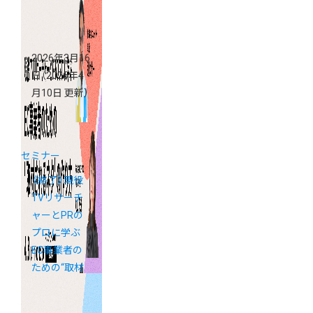
支援金活用セ
ミナー
2026年3月16
日
（2026年4
月10日 更新）
セミナー
《終了》現役
TVリサーチ
ャーとPRの
プロに学ぶ
EC事業者の
ための“取材
されるネ
タ”の作り方