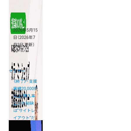
2026年5月15
日
（2026年7
月2日 更新）
セミナー
《終了》「支援
実績20,000件
以上！購入率
上昇の秘訣
は”サイトレ
イアウト”だ
った！カラー