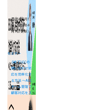
2026年3月11
日
（2026年4
月1日 更新）
セミナー
《終了》ECの
問い合わせ対
応を効率化す
る方法 ～AIと
チーム管理で
顧客対応をス
ムーズに～