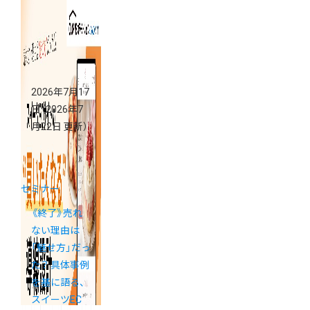
る方法 ―
2026年7月17
日
（2026年7
月22日 更新）
セミナー
《終了》売れ
ない理由は
「魅せ方」だっ
た？ 具体事例
を基に語る、
スイーツEC