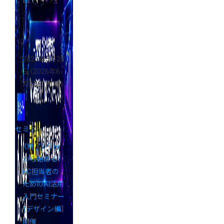
例
2026年5月28
日
（2026年6
月18日 更新）
セミナー
《終了》今日
から始める！
EC担当者の
ためのAI活用
入門セミナー
［デザイン編］
開催