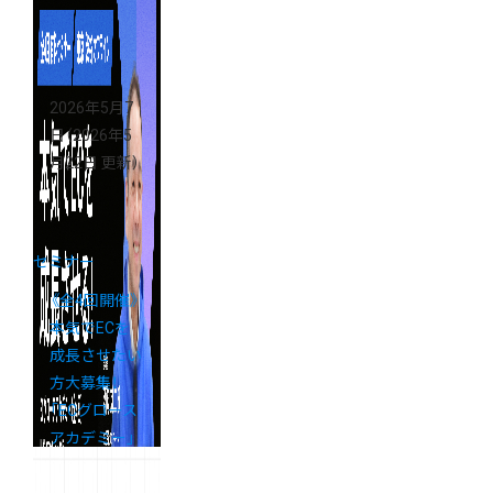
ミーショップ
支援金活用セ
ミナー」アー
カイブ配信の
2026年5月7
ご案内
日
（2026年5
月22日 更新）
セミナー
《全4回開催》
本気でECを
成長させたい
方大募集！
「ECグロース
アカデミー」
開講決定