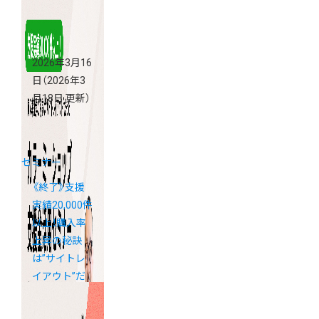
2026年3月16
日
（2026年3
月18日 更新）
セミナー
《終了》支援
実績20,000件
以上！購入率
上昇の秘訣
は”サイトレ
イアウト”だ
った！カラー
ミーショップ