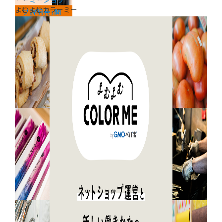
ーミーショッ
よむよむカラーミー
プ説明会」開
催