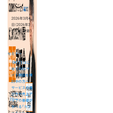
2026年3月4
日
（2026年3
月10日 更新）
セミナー
《終了》はじ
めてのECサ
イト開設を検
討中の方へ
サービスの選
び方や売上ア
1
2
3
>
»
ップの基礎が
その他
学べる「カラ
トップサイド