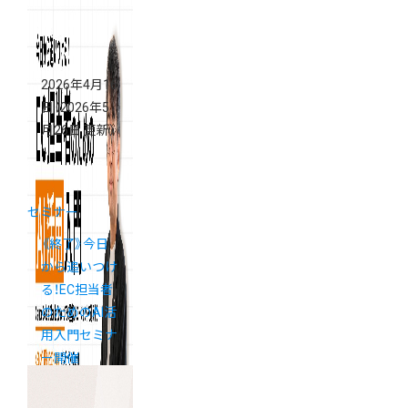
2026年4月16
日
（2026年5
月26日 更新）
セミナー
《終了》今日
から追いつけ
る！EC担当者
のためのAI活
用入門セミナ
ー開催