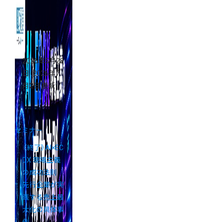
編】開催
2026年5月28
日
（2026年7
月2日 更新）
セミナー
《終了》AI×EC
DX 現場主義
の成功法則
先行企業が実
践する売上最
大化の具体事