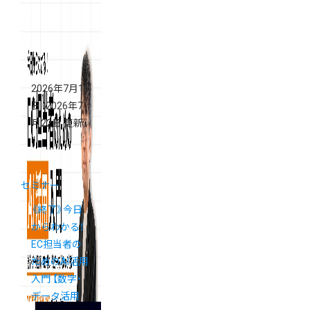
の「買いたく
なる」ECサイ
トの導線設計
セミナー
2026年7月16
日
（2026年7
月22日 更新）
セミナー
《終了》今日
からわかる！
EC担当者の
ためのAI活用
入門 【数字・
データ活用