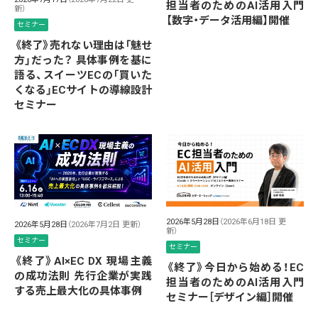
担当者のためのAI活用入門
新）
【数字・データ活用編】開催
セミナー
《終了》売れない理由は「魅せ
方」だった？ 具体事例を基に
語る、スイーツECの「買いた
くなる」ECサイトの導線設計
セミナー
2026年5月28日
（2026年6月18日 更
2026年5月28日
（2026年7月2日 更新）
新）
セミナー
セミナー
《終了》AI×EC DX 現場主義
《終了》今日から始める！EC
の成功法則 先行企業が実践
担当者のためのAI活用入門
する売上最大化の具体事例
セミナー［デザイン編］開催