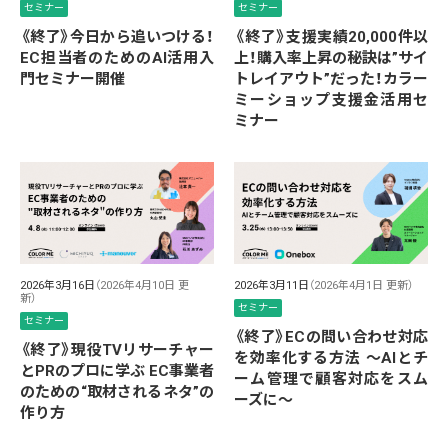
セミナー
セミナー
《終了》今日から追いつける！
《終了》支援実績20,000件以
EC担当者のためのAI活用入
上！購入率上昇の秘訣は”サイ
門セミナー開催
トレイアウト”だった！カラー
ミーショップ支援金活用セ
ミナー
2026年3月16日
（2026年4月10日 更
2026年3月11日
（2026年4月1日 更新）
新）
セミナー
セミナー
《終了》ECの問い合わせ対応
《終了》現役TVリサーチャー
を効率化する方法 ～AIとチ
とPRのプロに学ぶ EC事業者
ーム管理で顧客対応をスム
のための“取材されるネタ”の
ーズに～
作り方