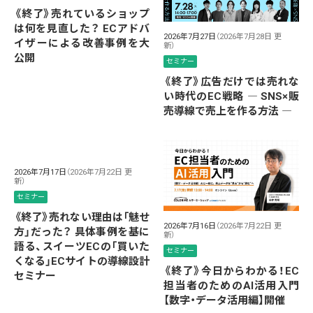
《終了》売れているショップ
は何を見直した？ ECアドバ
2026年7月27日
（2026年7月28日 更
イザーによる改善事例を大
新）
公開
セミナー
《終了》広告だけでは売れな
い時代のEC戦略 ― SNS×販
売導線で売上を作る方法 ―
2026年7月17日
（2026年7月22日 更
新）
セミナー
《終了》売れない理由は「魅せ
2026年7月16日
（2026年7月22日 更
方」だった？ 具体事例を基に
新）
語る、スイーツECの「買いた
セミナー
くなる」ECサイトの導線設計
《終了》今日からわかる！EC
セミナー
担当者のためのAI活用入門
【数字・データ活用編】開催