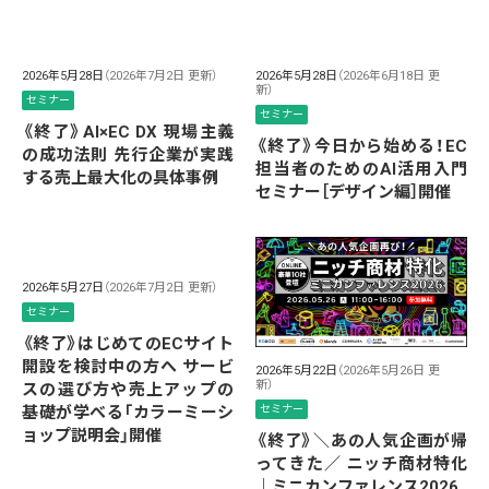
2026年5月28日
（2026年7月2日 更新）
2026年5月28日
（2026年6月18日 更
新）
セミナー
セミナー
《終了》AI×EC DX 現場主義
《終了》今日から始める！EC
の成功法則 先行企業が実践
担当者のためのAI活用入門
する売上最大化の具体事例
セミナー［デザイン編］開催
2026年5月27日
（2026年7月2日 更新）
セミナー
《終了》はじめてのECサイト
開設を検討中の方へ サービ
2026年5月22日
（2026年5月26日 更
新）
スの選び方や売上アップの
基礎が学べる「カラーミーシ
セミナー
ョップ説明会」開催
《終了》＼あの人気企画が帰
ってきた／ ニッチ商材特化
｜ミニカンファレンス2026