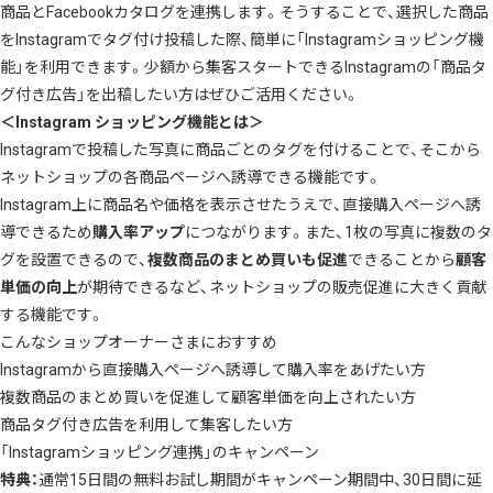
商品とFacebookカタログを連携します。そうすることで、選択した商品
をInstagramでタグ付け投稿した際、簡単に「Instagramショッピング機
能」を利用できます。少額から集客スタートできるInstagramの「
商品タ
グ付き広告
」を出稿したい方はぜひご活用ください。
＜Instagram ショッピング機能とは＞
Instagramで投稿した写真に商品ごとのタグを付けることで、そこから
ネットショップの各商品ページへ誘導できる機能です。
Instagram上に商品名や価格を表示させたうえで、直接購入ページへ誘
導できるため
購入率アップ
につながります。また、1枚の写真に複数のタ
グを設置できるので、
複数商品のまとめ買いも促進
できることから
顧客
単価の向上
が期待できるなど、ネットショップの販売促進に大きく貢献
する機能です。
こんなショップオーナーさまにおすすめ
Instagramから直接購入ページへ誘導して購入率をあげたい方
複数商品のまとめ買いを促進して顧客単価を向上されたい方
商品タグ付き広告を利用して集客したい方
「Instagramショッピング連携」のキャンペーン
特典：
通常15日間の無料お試し期間がキャンペーン期間中、30日間に延