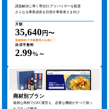
課題解決に導く専任ECアドバイザーを配置
さらなる事業成長を目指す事業者さま向け
月額
35,640
円〜
長期契約で月額費用がお得に！
決済手数料
2.99
%～
商材別プラン
複雑な商材でのEC運営も、必要な機能がすべて揃っ
たプランで解決。