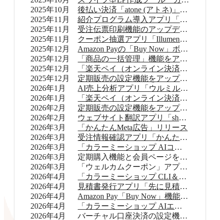
2025年10月
後払い決済「atone (アトネ)」提供開始
2025年11月
紹介プログラム導入アプリ「Letters（レターズ）」リリース
2025年11月
受注伝票印刷機能のアップデート
2025年11月
クーポン抽選アプリ「Illumenza Coupon （イルメンザ クーポン）」リリース
2025年12月
Amazon Payの「Buy Now」ボタンを提供開始
2025年12月
「商品の一括管理」機能をアップデート
2025年12月
「楽天ペイ（オンライン決済）」のバージョンアップ
2025年12月
定期販売の設定機能をアップデート
2026年1月
AI売上分析アプリ「ウルミル コンシェルジュ」リリース
2026年1月
「楽天ペイ（オンライン決済）」申込受付再開
2026年2月
定期販売の設定機能をアップデート
2026年2月
ウェブサイト翻訳アプリ「shutto翻訳」リリース
2026年3月
「かんたんMeta広告」リリース
2026年3月
受注情報確認アプリ「かんたん顧客対応」リリース
2026年3月
「カラーミーショップ AIコネクター」リリース
2026年3月
定期購入機能と会員ページをアップデート
2026年3月
「ウェルカムクーポン」アプリをアップデート
2026年4月
「カラーミーショップ CLI＆Skills」をリリース
2026年4月
見積書発行アプリ「先に見積くだサイ for カラーミーショップ」リリース
2026年4月
Amazon Pay「Buy Now」機能をアップデート
2026年4月
「カラーミーショップ AIエージェント」をリリース
2026年4月
バーチャル口座決済の設定機能をアップデート