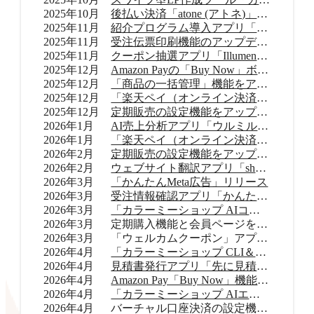
2025年10月
後払い決済「atone (アトネ)」提供開始
2025年11月
紹介プログラム導入アプリ「Letters（レターズ）」リリース
2025年11月
受注伝票印刷機能のアップデート
2025年11月
クーポン抽選アプリ「Illumenza Coupon （イルメンザ クーポン）」リリース
2025年12月
Amazon Payの「Buy Now」ボタンを提供開始
2025年12月
「商品の一括管理」機能をアップデート
2025年12月
「楽天ペイ（オンライン決済）」のバージョンアップ
2025年12月
定期販売の設定機能をアップデート
2026年1月
AI売上分析アプリ「ウルミル コンシェルジュ」リリース
2026年1月
「楽天ペイ（オンライン決済）」申込受付再開
2026年2月
定期販売の設定機能をアップデート
2026年2月
ウェブサイト翻訳アプリ「shutto翻訳」リリース
2026年3月
「かんたんMeta広告」リリース
2026年3月
受注情報確認アプリ「かんたん顧客対応」リリース
2026年3月
「カラーミーショップ AIコネクター」リリース
2026年3月
定期購入機能と会員ページをアップデート
2026年3月
「ウェルカムクーポン」アプリをアップデート
2026年4月
「カラーミーショップ CLI＆Skills」をリリース
2026年4月
見積書発行アプリ「先に見積くだサイ for カラーミーショップ」リリース
2026年4月
Amazon Pay「Buy Now」機能をアップデート
2026年4月
「カラーミーショップ AIエージェント」をリリース
2026年4月
バーチャル口座決済の設定機能をアップデート