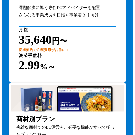
課題解決に導く専任ECアドバイザーを配置
さらなる事業成長を目指す事業者さま向け
月額
35,640
円〜
長期契約で月額費用がお得に！
決済手数料
2.99
%～
商材別プラン
複雑な商材でのEC運営も、必要な機能がすべて揃っ
たプランで解決。