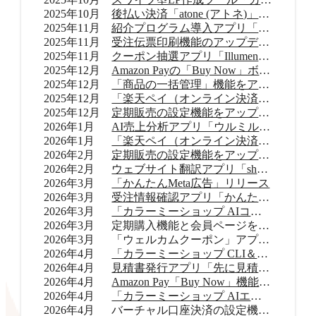
2025年10月
後払い決済「atone (アトネ)」提供開始
2025年11月
紹介プログラム導入アプリ「Letters（レターズ）」リリース
2025年11月
受注伝票印刷機能のアップデート
2025年11月
クーポン抽選アプリ「Illumenza Coupon （イルメンザ クーポン）」リリース
2025年12月
Amazon Payの「Buy Now」ボタンを提供開始
2025年12月
「商品の一括管理」機能をアップデート
2025年12月
「楽天ペイ（オンライン決済）」のバージョンアップ
2025年12月
定期販売の設定機能をアップデート
2026年1月
AI売上分析アプリ「ウルミル コンシェルジュ」リリース
2026年1月
「楽天ペイ（オンライン決済）」申込受付再開
2026年2月
定期販売の設定機能をアップデート
2026年2月
ウェブサイト翻訳アプリ「shutto翻訳」リリース
2026年3月
「かんたんMeta広告」リリース
2026年3月
受注情報確認アプリ「かんたん顧客対応」リリース
2026年3月
「カラーミーショップ AIコネクター」リリース
2026年3月
定期購入機能と会員ページをアップデート
2026年3月
「ウェルカムクーポン」アプリをアップデート
2026年4月
「カラーミーショップ CLI＆Skills」をリリース
2026年4月
見積書発行アプリ「先に見積くだサイ for カラーミーショップ」リリース
2026年4月
Amazon Pay「Buy Now」機能をアップデート
2026年4月
「カラーミーショップ AIエージェント」をリリース
2026年4月
バーチャル口座決済の設定機能をアップデート