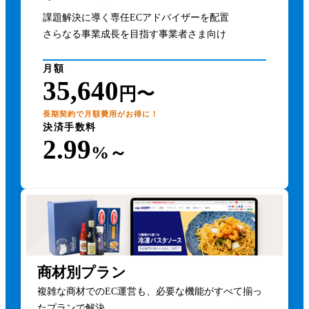
課題解決に導く専任ECアドバイザーを配置
さらなる事業成長を目指す事業者さま向け
月額
35,640
円〜
長期契約で月額費用がお得に！
決済手数料
2.99
%～
商材別プラン
複雑な商材でのEC運営も、必要な機能がすべて揃っ
たプランで解決。