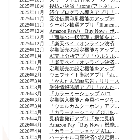
2025年10月
後払い決済「atone (アトネ)」提供開始
2025年11月
紹介プログラム導入アプリ「Letters（レターズ）」リリース
2025年11月
受注伝票印刷機能のアップデート
2025年11月
クーポン抽選アプリ「Illumenza Coupon （イルメンザ クーポン）」リリース
2025年12月
Amazon Payの「Buy Now」ボタンを提供開始
2025年12月
「商品の一括管理」機能をアップデート
2025年12月
「楽天ペイ（オンライン決済）」のバージョンアップ
2025年12月
定期販売の設定機能をアップデート
2026年1月
AI売上分析アプリ「ウルミル コンシェルジュ」リリース
2026年1月
「楽天ペイ（オンライン決済）」申込受付再開
2026年2月
定期販売の設定機能をアップデート
2026年2月
ウェブサイト翻訳アプリ「shutto翻訳」リリース
2026年3月
「かんたんMeta広告」リリース
2026年3月
受注情報確認アプリ「かんたん顧客対応」リリース
2026年3月
「カラーミーショップ AIコネクター」リリース
2026年3月
定期購入機能と会員ページをアップデート
2026年3月
「ウェルカムクーポン」アプリをアップデート
2026年4月
「カラーミーショップ CLI＆Skills」をリリース
2026年4月
見積書発行アプリ「先に見積くだサイ for カラーミーショップ」リリース
2026年4月
Amazon Pay「Buy Now」機能をアップデート
2026年4月
「カラーミーショップ AIエージェント」をリリース
2026年4月
バーチャル口座決済の設定機能をアップデート