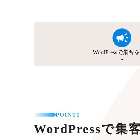
WordPressで集客
POINT1
WordPressで