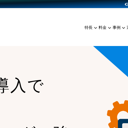
dPress導入
雑貨販売
サービスを見る
運営ノウハウを見る
ンを見る
プランを比較する
EC（海外販売）
を見る
事例資料をみる
イン制作代行
イベント・セミナー
ミアム
料金シミュレーション
特長
料金
事例
ンディングの強化
インタビュー
食品
代行
コミュニティイベントCart
ジ
他社サービスとの比較
ざまな販売方法
ップ事例
ファッション
・API連携代行
よむよむカラーミー
ュラー
につながる集客
雑貨
YouTubeチャンネル
ッピングカート
ロイヤリティを向上
ss導入で
イルアプリ
店舗との連携