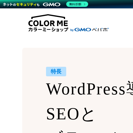
商材一覧を見る
無料診断
Wor
代行
運営サポート
機能一覧を見る
プラ
越境
料金
事例
デザ
事例
サポート一覧を見る
プレ
ブラ
事例
設定
プラン・料金一覧を見る
ラー
お役立ち資料を見る
さま
ショ
開発
レギ
売上
ショ
特長
顧客
WordPre
モバ
複数
SEOと