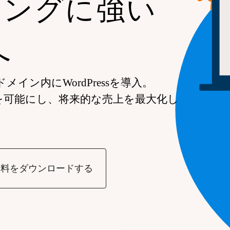
ィングに強い
へ
イン内にWordPressを導入。
を可能にし、将来的な売上を最大化し
資料をダウンロードする