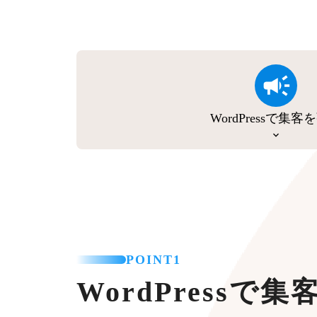
WordPressで集客
POINT1
WordPressで