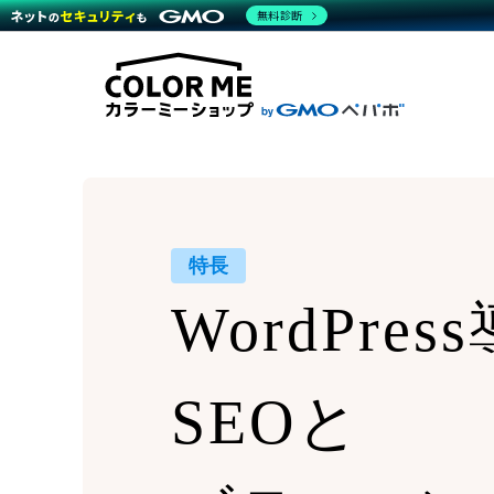
商材一覧を見る
無料診断
Wor
代行
運営サポート
機能一覧を見る
プラ
越境
料金
事例
デザ
事例
サポート一覧を見る
プレ
ブラ
事例
設定
プラン・料金一覧を見る
ラー
お役立ち資料を見る
さま
ショ
開発
レギ
売上
ショ
特長
顧客
WordPre
モバ
複数
SEOと