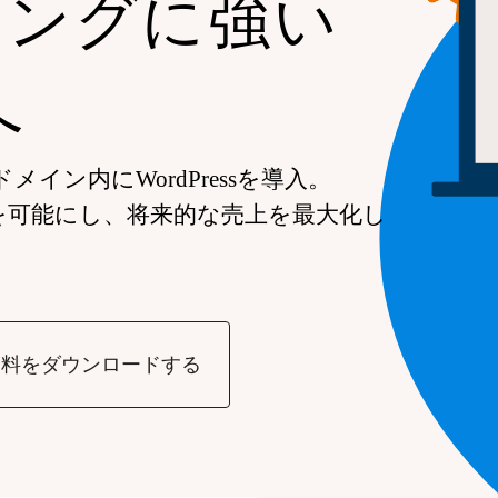
ィングに強い
へ
イン内にWordPressを導入。
を可能にし、将来的な売上を最大化し
資料をダウンロードする