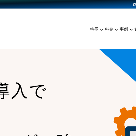
dPress導入
雑貨販売
サービスを見る
運営ノウハウを見る
ンを見る
プランを比較する
EC（海外販売）
を見る
事例資料をみる
イン制作代行
イベント・セミナー
ミアム
料金シミュレーション
特長
料金
事例
ンディングの強化
インタビュー
食品
代行
コミュニティイベントCart
ジ
他社サービスとの比較
ざまな販売方法
ップ事例
ファッション
・API連携代行
よむよむカラーミー
ュラー
につながる集客
雑貨
YouTubeチャンネル
ッピングカート
ロイヤリティを向上
ss導入で
イルアプリ
店舗との連携