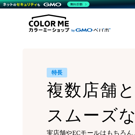
商材一覧を見る
無料診断
Wor
代行
運営サポート
機能一覧を見る
プラ
越境
料金
事例
デザ
事例
サポート一覧を見る
プレ
ブラ
事例
設定
プラン・料金一覧を見る
ラー
お役立ち資料を見る
さま
ショ
開発
レギ
売上
ショ
特長
顧客
複数店舗
モバ
複数
スムーズ
実店舗やECモールはもちろん