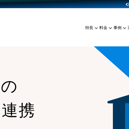
dPress導入
雑貨販売
サービスを見る
運営ノウハウを見る
ンを見る
プランを比較する
EC（海外販売）
を見る
事例資料をみる
イン制作代行
イベント・セミナー
ミアム
料金シミュレーション
特長
料金
事例
ンディングの強化
インタビュー
食品
代行
コミュニティイベントCart
ジ
他社サービスとの比較
ざまな販売方法
ップ事例
ファッション
・API連携代行
よむよむカラーミー
ュラー
につながる集客
雑貨
YouTubeチャンネル
ッピングカート
ロイヤリティを向上
との
イルアプリ
店舗との連携
な連携
、