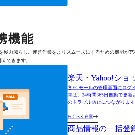
携機能
を極力減らし、運営作業をよりスムーズにするための機能が充
両立できます。
楽天・Yahoo!シ
各ECモールの管理画面にログ
庫は、24時間365日自動で更
のトラブル防止につながります
らくらく在庫
商品情報の一括登