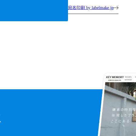
宛名印刷 by labelmake.jp
に