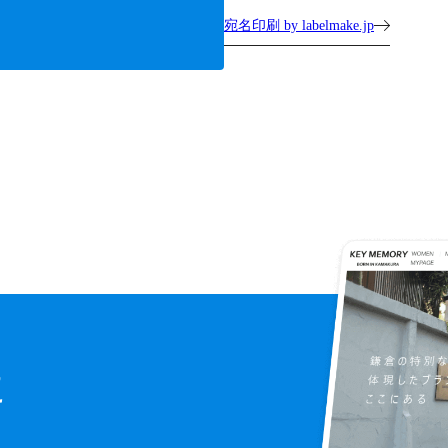
宛名印刷 by labelmake.jp
に