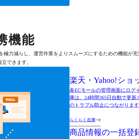
携機能
を極力減らし、運営作業をよりスムーズにするための機能が充
両立できます。
楽天・Yahoo!シ
各ECモールの管理画面にログ
庫は、24時間365日自動で更
のトラブル防止につながります
らくらく在庫
商品情報の一括登