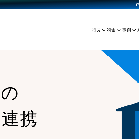
dPress導入
雑貨販売
サービスを見る
運営ノウハウを見る
ンを見る
プランを比較する
EC（海外販売）
を見る
事例資料をみる
イン制作代行
イベント・セミナー
ミアム
料金シミュレーション
特長
料金
事例
ンディングの強化
インタビュー
食品
代行
コミュニティイベントCart
ジ
他社サービスとの比較
ざまな販売方法
ップ事例
ファッション
・API連携代行
よむよむカラーミー
ュラー
につながる集客
雑貨
YouTubeチャンネル
ッピングカート
ロイヤリティを向上
との
イルアプリ
店舗との連携
な連携
、