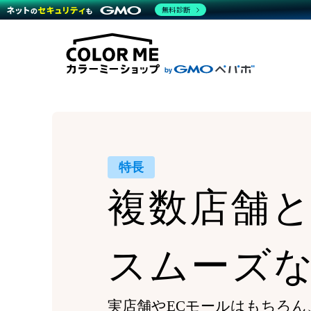
商材一覧を見る
無料診断
Wor
代行
運営サポート
機能一覧を見る
プラ
越境
料金
事例
デザ
事例
サポート一覧を見る
プレ
ブラ
事例
設定
プラン・料金一覧を見る
ラー
お役立ち資料を見る
さま
ショ
開発
レギ
売上
ショ
特長
顧客
複数店舗
モバ
複数
スムーズ
実店舗やECモールはもちろん