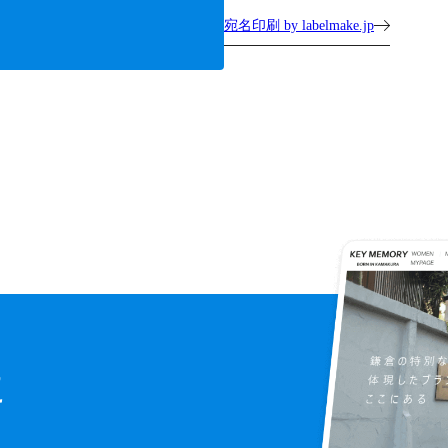
宛名印刷 by labelmake.jp
に