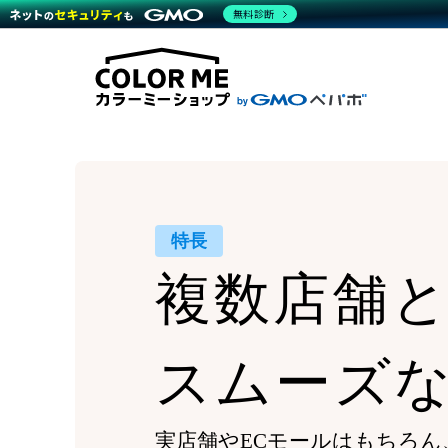
商材一覧を見る
無料診断
Wor
代行
運営サポート
機能一覧を見る
プラ
越境
料金
事例
デザ
事例
サポート一覧を見る
プレ
ブラ
事例
設定
プラン・料金一覧を見る
ラー
お役立ち資料を見る
さま
ショ
開発
レギ
売上
ショ
特長
顧客
複数店舗
モバ
複数
スムーズ
実店舗やECモールはもちろん