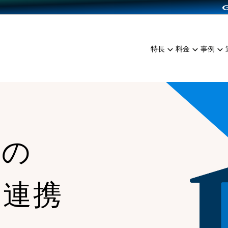
dPress導入
雑貨販売
サービスを見る
運営ノウハウを見る
ンを見る
プランを比較する
EC（海外販売）
を見る
事例資料をみる
イン制作代行
イベント・セミナー
ミアム
料金シミュレーション
特長
料金
事例
ンディングの強化
インタビュー
食品
代行
コミュニティイベントCart
ジ
他社サービスとの比較
ざまな販売方法
ップ事例
ファッション
・API連携代行
よむよむカラーミー
ュラー
につながる集客
雑貨
YouTubeチャンネル
ッピングカート
ロイヤリティを向上
との
イルアプリ
店舗との連携
な連携
、