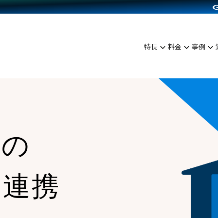
dPress導入
雑貨販売
サービスを見る
運営ノウハウを見る
ンを見る
プランを比較する
EC（海外販売）
を見る
事例資料をみる
イン制作代行
イベント・セミナー
ミアム
料金シミュレーション
特長
料金
事例
ンディングの強化
インタビュー
食品
代行
コミュニティイベントCart
ジ
他社サービスとの比較
ざまな販売方法
ップ事例
ファッション
・API連携代行
よむよむカラーミー
ュラー
につながる集客
雑貨
YouTubeチャンネル
ッピングカート
ロイヤリティを向上
との
イルアプリ
店舗との連携
な連携
、