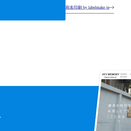
宛名印刷 by labelmake.jp
に