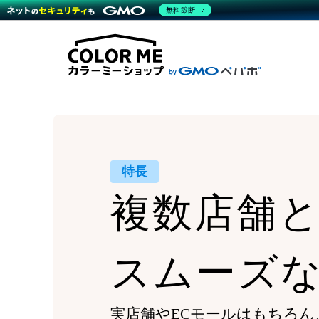
商材一覧を見る
無料診断
Wor
代行
運営サポート
機能一覧を見る
プラ
越境
料金
事例
デザ
事例
サポート一覧を見る
プレ
ブラ
事例
設定
プラン・料金一覧を見る
ラー
お役立ち資料を見る
さま
ショ
開発
レギ
売上
ショ
特長
顧客
複数店舗
モバ
複数
スムーズ
実店舗やECモールはもちろん