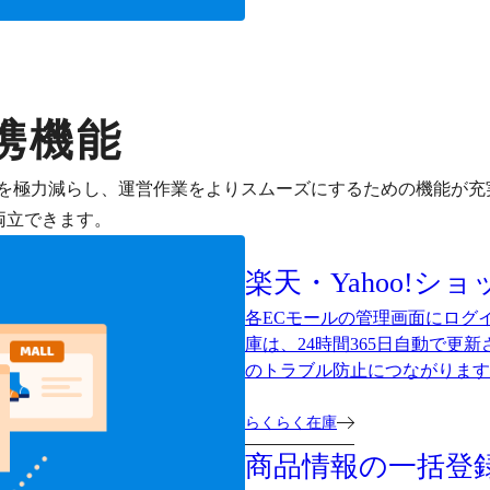
携機能
を極力減らし、運営作業をよりスムーズにするための機能が充
両立できます。
楽天・Yahoo!シ
各ECモールの管理画面にログ
庫は、24時間365日自動で更
のトラブル防止につながります
らくらく在庫
商品情報の一括登