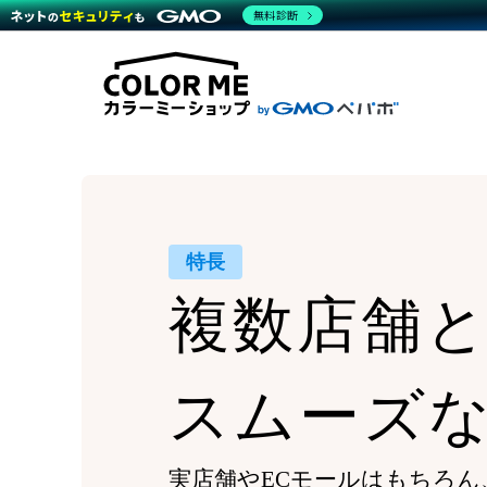
商材一覧を見る
無料診断
Wor
代行
運営サポート
機能一覧を見る
プラ
越境
料金
事例
デザ
事例
サポート一覧を見る
プレ
ブラ
事例
設定
プラン・料金一覧を見る
ラー
お役立ち資料を見る
さま
ショ
開発
レギ
売上
ショ
特長
顧客
複数店舗
モバ
複数
スムーズ
実店舗やECモールはもちろん