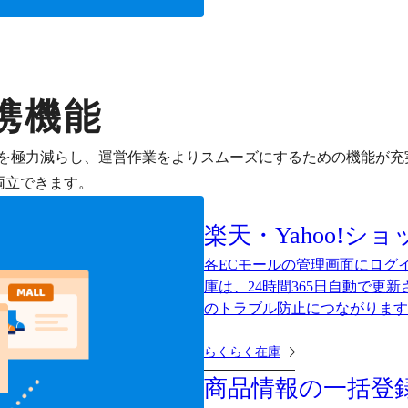
携機能
を極力減らし、運営作業をよりスムーズにするための機能が充
両立できます。
楽天・Yahoo!シ
各ECモールの管理画面にログ
庫は、24時間365日自動で更
のトラブル防止につながります
らくらく在庫
商品情報の一括登