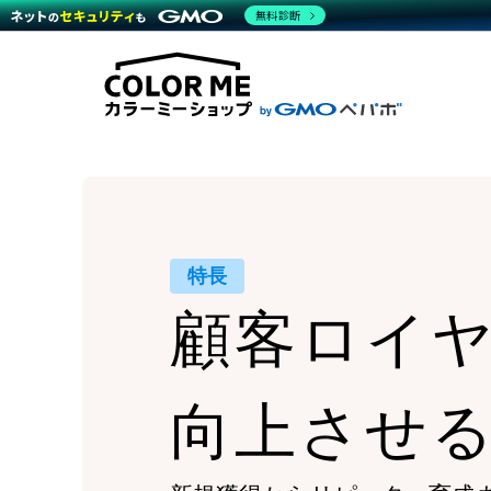
商材一覧を見る
無料診断
Wor
代行
運営サポート
機能一覧を見る
プラ
越境
料金
事例
デザ
事例
サポート一覧を見る
プレ
ブラ
事例
設定
プラン・料金一覧を見る
ラー
お役立ち資料を見る
さま
ショ
開発
レギ
売上
ショ
顧客
特長
モバ
顧客ロイ
複数
向上させ