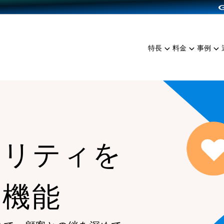
dPress導入
雑貨販売
サービスを見る
運営ノウハウを見る
ンを見る
プランを比較する
EC（海外販売）
を見る
事例資料をみる
イン制作代行
イベント・セミナー
ミアム
料金シミュレーション
特長
料金
事例
ンディングの強化
インタビュー
食品
代行
コミュニティイベントCart
ジ
他社サービスとの比較
ざまな販売方法
ップ事例
ファッション
・API連携代行
よむよむカラーミー
ュラー
につながる集客
雑貨
YouTubeチャンネル
ッピングカート
ロイヤリティを向上
イルアプリ
ヤリティを
店舗との連携
る機能