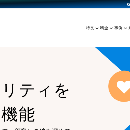
dPress導入
雑貨販売
サービスを見る
運営ノウハウを見る
ンを見る
プランを比較する
EC（海外販売）
を見る
事例資料をみる
イン制作代行
イベント・セミナー
ミアム
料金シミュレーション
特長
料金
事例
ンディングの強化
インタビュー
食品
代行
コミュニティイベントCart
ジ
他社サービスとの比較
ざまな販売方法
ップ事例
ファッション
・API連携代行
よむよむカラーミー
ュラー
につながる集客
雑貨
YouTubeチャンネル
ッピングカート
ロイヤリティを向上
イルアプリ
ヤリティを
店舗との連携
る機能