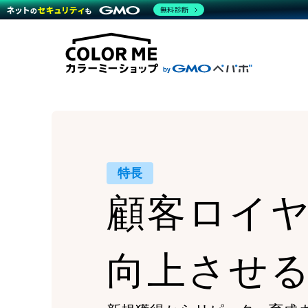
商材一覧を見る
無料診断
Wor
代行
運営サポート
機能一覧を見る
プラ
越境
料金
事例
デザ
事例
サポート一覧を見る
プレ
ブラ
事例
設定
プラン・料金一覧を見る
ラー
お役立ち資料を見る
さま
ショ
開発
レギ
売上
ショ
顧客
特長
モバ
顧客ロイ
複数
向上させ