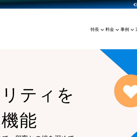
dPress導入
雑貨販売
サービスを見る
運営ノウハウを見る
ンを見る
プランを比較する
EC（海外販売）
を見る
事例資料をみる
イン制作代行
イベント・セミナー
ミアム
料金シミュレーション
特長
料金
事例
ンディングの強化
インタビュー
食品
代行
コミュニティイベントCart
ジ
他社サービスとの比較
ざまな販売方法
ップ事例
ファッション
・API連携代行
よむよむカラーミー
ュラー
につながる集客
雑貨
YouTubeチャンネル
ッピングカート
ロイヤリティを向上
イルアプリ
ヤリティを
店舗との連携
る機能