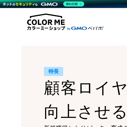
商材一覧を見る
無料診断
Wor
代行
運営サポート
機能一覧を見る
プラ
越境
料金
事例
デザ
事例
サポート一覧を見る
プレ
ブラ
事例
設定
プラン・料金一覧を見る
ラー
お役立ち資料を見る
さま
ショ
開発
レギ
売上
ショ
顧客
特長
モバ
顧客ロイ
複数
向上させ