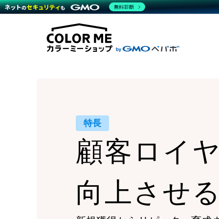
商材一覧を見る
無料診断
Wor
代行
運営サポート
機能一覧を見る
プラ
越境
料金
事例
デザ
事例
サポート一覧を見る
プレ
ブラ
事例
設定
プラン・料金一覧を見る
ラー
お役立ち資料を見る
さま
ショ
開発
レギ
売上
ショ
顧客
特長
モバ
顧客ロイ
複数
向上させ