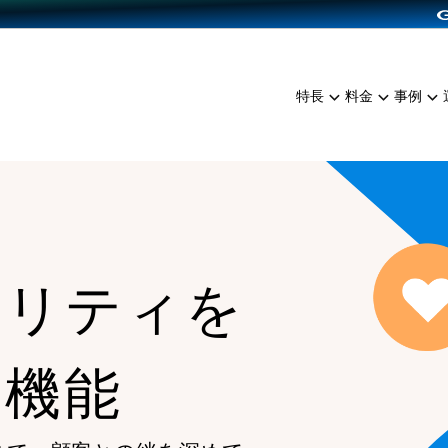
dPress導入
雑貨販売
サービスを見る
運営ノウハウを見る
ンを見る
プランを比較する
EC（海外販売）
を見る
事例資料をみる
イン制作代行
イベント・セミナー
ミアム
料金シミュレーション
特長
料金
事例
ンディングの強化
インタビュー
食品
代行
コミュニティイベントCart
ジ
他社サービスとの比較
ざまな販売方法
ップ事例
ファッション
・API連携代行
よむよむカラーミー
ュラー
につながる集客
雑貨
YouTubeチャンネル
ッピングカート
ロイヤリティを向上
イルアプリ
ヤリティを
店舗との連携
る機能