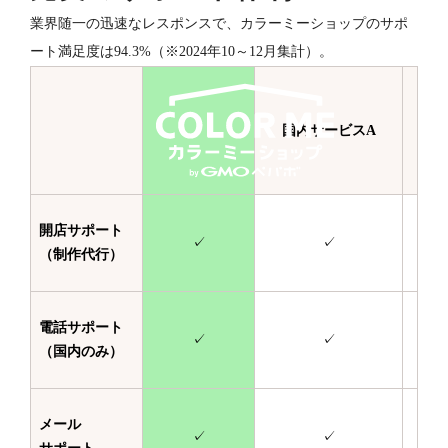
業界随一の迅速なレスポンスで、カラーミーショップのサポ
ート満足度は94.3%（※2024年10～12月集計）。
国内サービスA
国
開店サポート
✓
✓
（制作代行）
電話サポート
✓
✓
（国内のみ）
メール
✓
✓