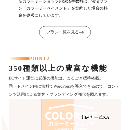
※カラーミーショップの決済手数料は、決済プラ
ン「カラーミーペイメント」を契約した場合の料
金を参考にしています。
プラン一覧を見る
POINT2
350種類以上の豊富な機能
ECサイト運営に必須の機能は、まるごと標準搭載。
同一ドメイン内に無料でWordPressを導入できるので、コンテ
ンツ活用による集客・ブランディング強化を図れます。
国内サービスA
国