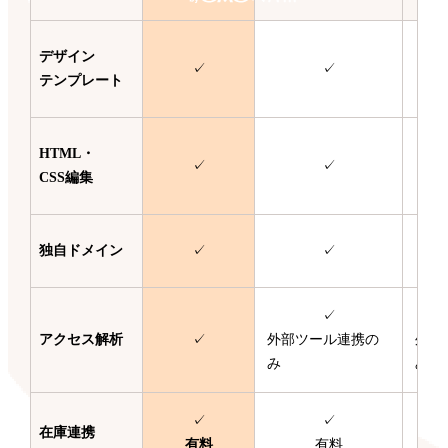
デザイン
✓
✓
テンプレート
HTML・
✓
✓
CSS編集
独自ドメイン
✓
✓
✓
アクセス解析
✓
外部ツール連携の
外部
み
み
✓
✓
在庫連携
有料
有料