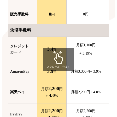
0
販売
手数料
0
円
円
決済手数料
月額
1,100
円
クレジット
3.4
月額
%
カード
+
3.19
%
スクロールできます
3.9
Amazon
Pay
月額
3,300
円
+
3.9
%
月額
%
2,200
月額
円
楽天ペイ
月額
2,200
円
+
4.0
%
4.0
+
%
2,200
月額
2,200
円
月額
円
PayPay