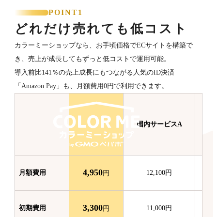
POINT1
どれだけ売れても低コスト
カラーミーショップなら、お手頃価格でECサイトを構築で
き、売上が成長してもずっと低コストで運用可能。
導入前比141％の売上成長にもつながる人気のID決済
「Amazon Pay」も、月額費用0円で利用できます。
国内サービスA
国
4,950
月額費用
12,100
円
円
3,300
初期費用
11,000
円
円