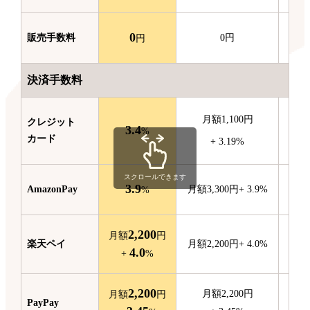
0
販売
手数料
0
円
円
決済手数料
月額
1,100
円
クレジット
3.4
月額
%
カード
+
3.19
%
スクロールできます
3.9
Amazon
Pay
月額
3,300
円
+
3.9
%
月額
%
2,200
月額
円
楽天ペイ
月額
2,200
円
+
4.0
%
4.0
+
%
2,200
月額
2,200
円
月額
円
PayPay