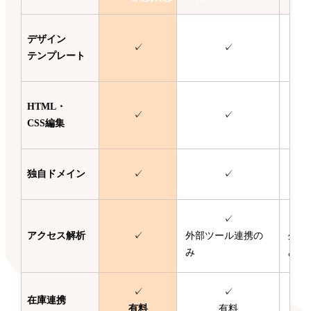
デザイン
✓
✓
テンプレート
HTML・
✓
✓
CSS編集
独自ドメイン
✓
✓
✓
アクセス解析
✓
外部ツール連携の
外部
み
み
✓
✓
在庫連携
有料
有料