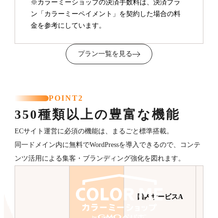
※カラーミーショップの決済手数料は、決済プラ
ン「カラーミーペイメント」を契約した場合の料
金を参考にしています。
プラン一覧を見る
POINT2
350種類以上の豊富な機能
ECサイト運営に必須の機能は、まるごと標準搭載。
同一ドメイン内に無料でWordPressを導入できるので、コンテ
ンツ活用による集客・ブランディング強化を図れます。
国内サービスA
国