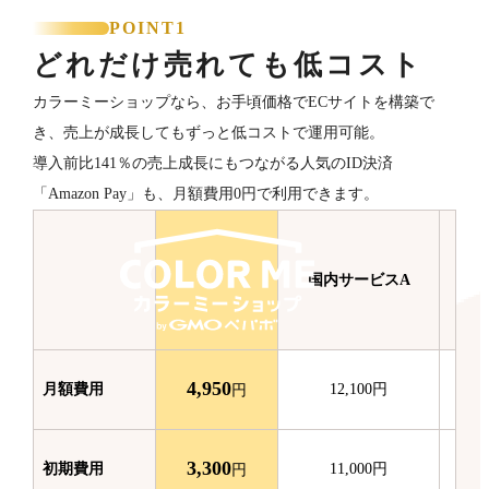
POINT1
どれだけ売れても低コスト
カラーミーショップなら、お手頃価格でECサイトを構築で
き、売上が成長してもずっと低コストで運用可能。
導入前比141％の売上成長にもつながる人気のID決済
「Amazon Pay」も、月額費用0円で利用できます。
国内サービスA
国
4,950
月額費用
12,100
円
円
3,300
初期費用
11,000
円
円