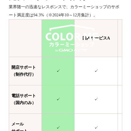
業界随一の迅速なレスポンスで、カラーミーショップのサポ
ート満足度は94.3%（※2024年10～12月集計）。
国内サービスA
国
開店サポート
✓
✓
（制作代行）
電話サポート
✓
✓
（国内のみ）
メール
✓
✓