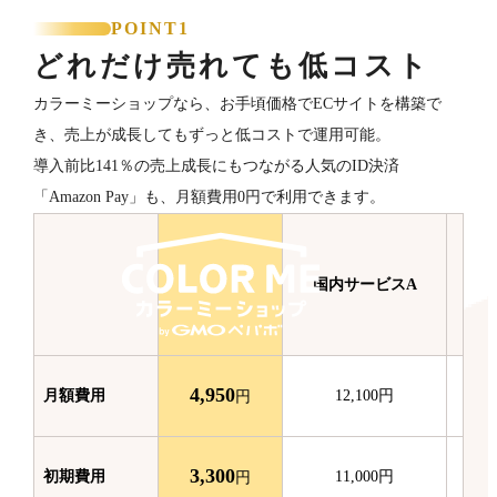
POINT1
どれだけ売れても低コスト
カラーミーショップなら、お手頃価格でECサイトを構築で
き、売上が成長してもずっと低コストで運用可能。
導入前比141％の売上成長にもつながる人気のID決済
「Amazon Pay」も、月額費用0円で利用できます。
国内サービスA
国
4,950
月額費用
12,100
円
円
3,300
初期費用
11,000
円
円