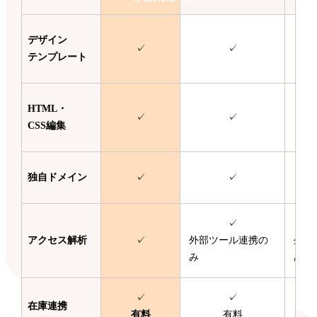
デザイン
✓
✓
テンプレート
HTML・
✓
✓
CSS編集
独自ドメイン
✓
✓
✓
アクセス解析
✓
外部ツール連携の
外部
み
み
✓
✓
在庫連携
有料
有料