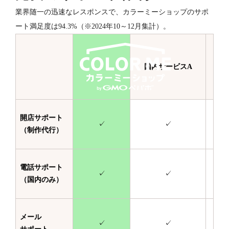
業界随一の迅速なレスポンスで、カラーミーショップのサポ
ート満足度は94.3%（※2024年10～12月集計）。
国内サービスA
国
開店サポート
✓
✓
（制作代行）
電話サポート
✓
✓
（国内のみ）
メール
✓
✓