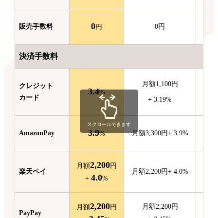
0
販売
手数料
0
円
円
決済手数料
月額
1,100
円
クレジット
3.4
月額
%
カード
+
3.19
%
スクロールできます
3.9
Amazon
Pay
月額
3,300
円
+
3.9
%
月額
%
2,200
月額
円
楽天ペイ
月額
2,200
円
+
4.0
%
4.0
+
%
2,200
月額
2,200
円
月額
円
PayPay