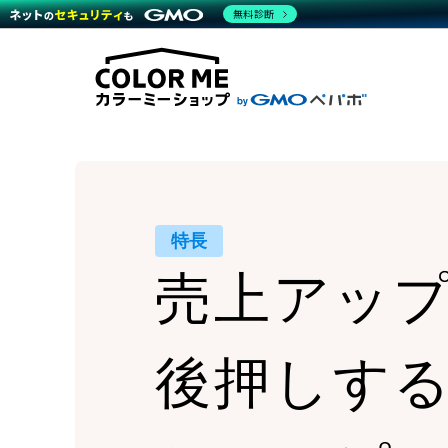
商材一覧を見る
無料診断
Wor
代行
運営サポート
機能一覧を見る
プラ
越境
料金
事例
デザ
事例
サポート一覧を見る
プレ
ブラ
事例
設定
プラン・料金一覧を見る
ラー
お役立ち資料を見る
さま
ショ
開発
レギ
売上
ショ
特長
顧客
売上アッ
モバ
複数
後押しす