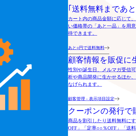
｢送料無料まであと
カート内の商品金額に応じて、
い価格帯の「あと一品」を用意
待できます。
あと○円で送料無料
顧客情報を販促に
性別や誕生日、メルマガ受信可
析や商品開発に生かせるほか、
なげられます。
顧客管理 - 表示項目設定
クーポンの発行で
商品を割引したり送料無料にす
OFF」「定率○○％OFF」「