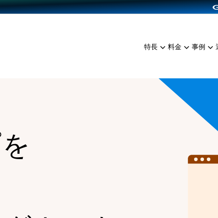
dPress導入
雑貨販売
サービスを見る
運営ノウハウを見る
ンを見る
プランを比較する
EC（海外販売）
を見る
事例資料をみる
イン制作代行
イベント・セミナー
ミアム
料金シミュレーション
特長
料金
事例
ンディングの強化
インタビュー
食品
代行
コミュニティイベントCart
ジ
他社サービスとの比較
ざまな販売方法
ップ事例
ファッション
・API連携代行
よむよむカラーミー
ュラー
につながる集客
雑貨
YouTubeチャンネル
ッピングカート
ロイヤリティを向上
プを
イルアプリ
店舗との連携
る