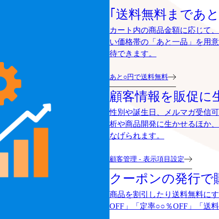
｢送料無料まであと
カート内の商品金額に応じて、
い価格帯の「あと一品」を用意
待できます。
あと○円で送料無料
顧客情報を販促に
性別や誕生日、メルマガ受信可
析や商品開発に生かせるほか、
なげられます。
顧客管理 - 表示項目設定
クーポンの発行で
商品を割引したり送料無料にす
OFF」「定率○○％OFF」「