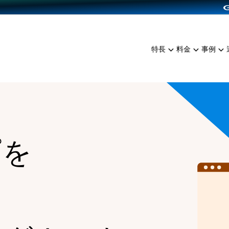
dPress導入
雑貨販売
サービスを見る
運営ノウハウを見る
ンを見る
プランを比較する
EC（海外販売）
を見る
事例資料をみる
イン制作代行
イベント・セミナー
ミアム
料金シミュレーション
特長
料金
事例
ンディングの強化
インタビュー
食品
代行
コミュニティイベントCart
ジ
他社サービスとの比較
ざまな販売方法
ップ事例
ファッション
・API連携代行
よむよむカラーミー
ュラー
につながる集客
雑貨
YouTubeチャンネル
ッピングカート
ロイヤリティを向上
プを
イルアプリ
店舗との連携
る