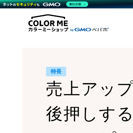
商材一覧を見る
無料診断
Wor
代行
運営サポート
機能一覧を見る
プラ
越境
料金
事例
デザ
事例
サポート一覧を見る
プレ
ブラ
事例
設定
プラン・料金一覧を見る
ラー
お役立ち資料を見る
さま
ショ
開発
レギ
売上
ショ
特長
顧客
売上アッ
モバ
複数
後押しす