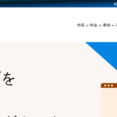
dPress導入
雑貨販売
サービスを見る
運営ノウハウを見る
ンを見る
プランを比較する
EC（海外販売）
を見る
事例資料をみる
イン制作代行
イベント・セミナー
ミアム
料金シミュレーション
特長
料金
事例
ンディングの強化
インタビュー
食品
代行
コミュニティイベントCart
ジ
他社サービスとの比較
ざまな販売方法
ップ事例
ファッション
・API連携代行
よむよむカラーミー
ュラー
につながる集客
雑貨
YouTubeチャンネル
ッピングカート
ロイヤリティを向上
プを
イルアプリ
店舗との連携
る