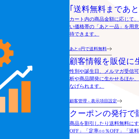
｢送料無料まであと
カート内の商品金額に応じて、
い価格帯の「あと一品」を用意
待できます。
あと○円で送料無料
顧客情報を販促に
性別や誕生日、メルマガ受信可
析や商品開発に生かせるほか、
なげられます。
顧客管理 - 表示項目設定
クーポンの発行で
商品を割引したり送料無料にす
OFF」「定率○○％OFF」「