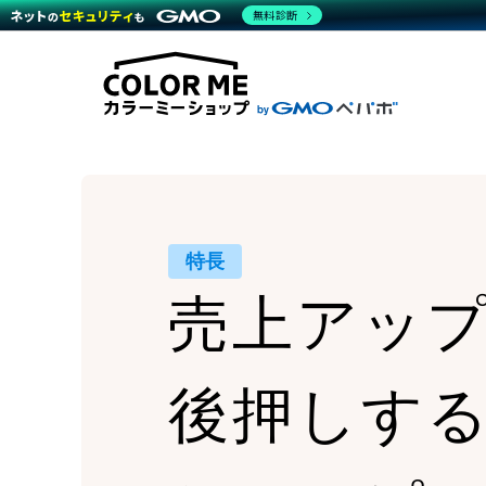
商材一覧を見る
無料診断
Wor
代行
運営サポート
機能一覧を見る
プラ
越境
料金
事例
デザ
事例
サポート一覧を見る
プレ
ブラ
事例
設定
プラン・料金一覧を見る
ラー
お役立ち資料を見る
さま
ショ
開発
レギ
売上
ショ
特長
顧客
売上アッ
モバ
複数
後押しす