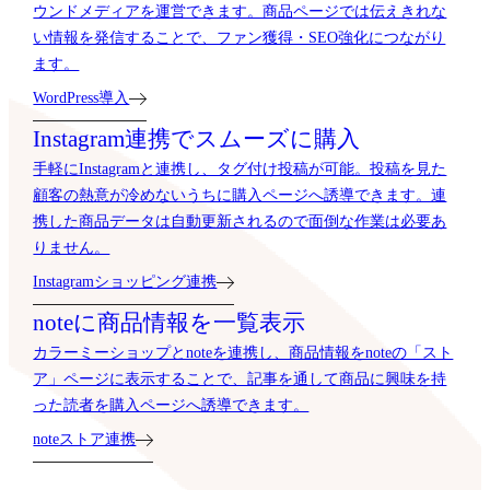
ウンドメディアを運営できます。商品ページでは伝えきれな
い情報を発信することで、ファン獲得・SEO強化につながり
ます。
WordPress導入
Instagram連携でスムーズに購入
手軽にInstagramと連携し、タグ付け投稿が可能。投稿を見た
顧客の熱意が冷めないうちに購入ページへ誘導できます。連
携した商品データは自動更新されるので面倒な作業は必要あ
りません。
Instagramショッピング連携
noteに商品情報を一覧表示
カラーミーショップとnoteを連携し、商品情報をnoteの「スト
ア」ページに表示することで、記事を通して商品に興味を持
った読者を購入ページへ誘導できます。
noteストア連携