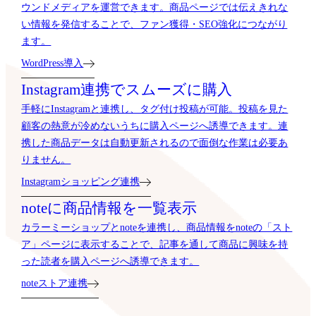
ウンドメディアを運営できます。商品ページでは伝えきれな
い情報を発信することで、ファン獲得・SEO強化につながり
ます。
WordPress導入
Instagram連携でスムーズに購入
手軽にInstagramと連携し、タグ付け投稿が可能。投稿を見た
顧客の熱意が冷めないうちに購入ページへ誘導できます。連
携した商品データは自動更新されるので面倒な作業は必要あ
りません。
Instagramショッピング連携
noteに商品情報を一覧表示
カラーミーショップとnoteを連携し、商品情報をnoteの「スト
ア」ページに表示することで、記事を通して商品に興味を持
った読者を購入ページへ誘導できます。
noteストア連携