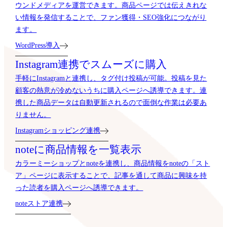
ウンドメディアを運営できます。商品ページでは伝えきれな
い情報を発信することで、ファン獲得・SEO強化につながり
ます。
WordPress導入
Instagram連携でスムーズに購入
手軽にInstagramと連携し、タグ付け投稿が可能。投稿を見た
顧客の熱意が冷めないうちに購入ページへ誘導できます。連
携した商品データは自動更新されるので面倒な作業は必要あ
りません。
Instagramショッピング連携
noteに商品情報を一覧表示
カラーミーショップとnoteを連携し、商品情報をnoteの「スト
ア」ページに表示することで、記事を通して商品に興味を持
った読者を購入ページへ誘導できます。
noteストア連携