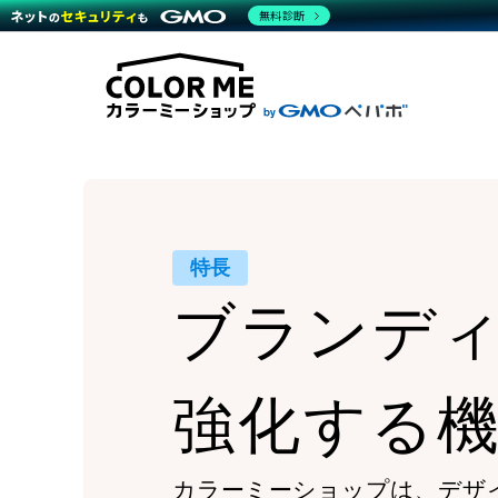
商材一覧を見る
無料診断
Wor
代行
運営サポート
機能一覧を見る
プラ
越境
料金
事例
デザ
事例
サポート一覧を見る
プレ
ブラ
事例
設定
プラン・料金一覧を見る
ラー
お役立ち資料を見る
さま
ショ
開発
レギ
売上
ショ
特長
顧客
ブランデ
モバ
複数
強化する
カラーミーショップは、
デザ