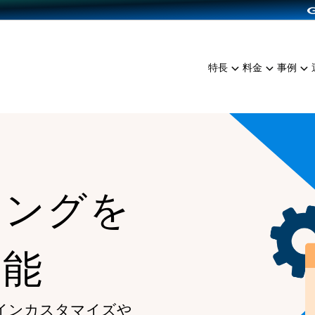
dPress導入
雑貨販売
サービスを見る
運営ノウハウを見る
ンを見る
プランを比較する
EC（海外販売）
を見る
事例資料をみる
イン制作代行
イベント・セミナー
ミアム
料金シミュレーション
特長
料金
事例
ンディングの強化
インタビュー
食品
代行
コミュニティイベントCart
ジ
他社サービスとの比較
ざまな販売方法
ップ事例
ファッション
・API連携代行
よむよむカラーミー
ュラー
につながる集客
雑貨
YouTubeチャンネル
ッピングカート
ロイヤリティを向上
ィングを
イルアプリ
店舗との連携
機能
インカスタマイズや