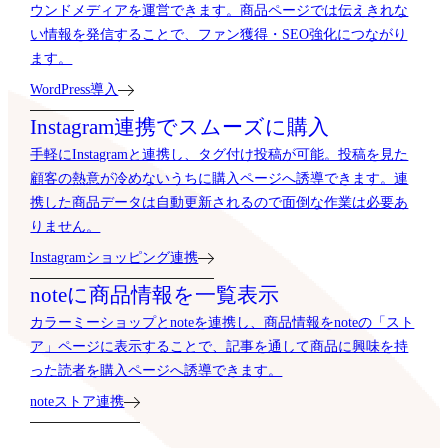
ウンドメディアを運営できます。商品ページでは伝えきれな
い情報を発信することで、ファン獲得・SEO強化につながり
ます。
WordPress導入
Instagram連携でスムーズに購入
手軽にInstagramと連携し、タグ付け投稿が可能。投稿を見た
顧客の熱意が冷めないうちに購入ページへ誘導できます。連
携した商品データは自動更新されるので面倒な作業は必要あ
りません。
Instagramショッピング連携
noteに商品情報を一覧表示
カラーミーショップとnoteを連携し、商品情報をnoteの「スト
ア」ページに表示することで、記事を通して商品に興味を持
った読者を購入ページへ誘導できます。
noteストア連携