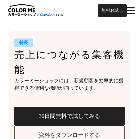
無料お試し
特長
売上につながる
集客機
能
カラーミーショップには、
新規顧客を効率的に獲
得できる
便利な機能が揃っています。
30日間無料で試してみる
資料をダウンロードする