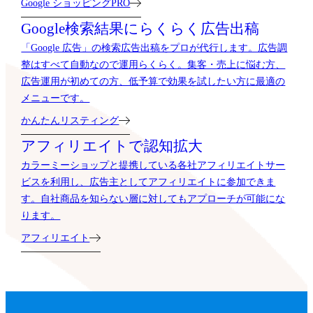
Google ショッピングPRO
Google検索結果に
らくらく広告出稿
「Google 広告」の検索広告出稿をプロが代行します。広告調
整はすべて自動なので運用らくらく。集客・売上に悩む方、
広告運用が初めての方、低予算で効果を試したい方に最適の
メニューです。
かんたんリスティング
アフィリエイトで
認知拡大
カラーミーショップと提携している各社アフィリエイトサー
ビスを利用し、広告主としてアフィリエイトに参加できま
す。自社商品を知らない層に対してもアプローチが可能にな
ります。
アフィリエイト