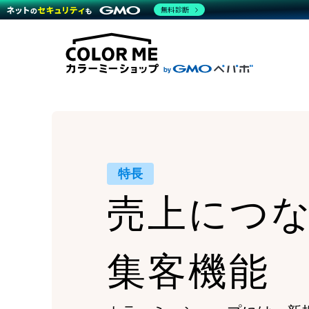
商材一覧を見る
無料診断
Wor
代行
運営サポート
機能一覧を見る
プラ
越境
料金
事例
デザ
事例
サポート一覧を見る
プレ
ブラ
事例
設定
プラン・料金一覧を見る
ラー
お役立ち資料を見る
さま
ショ
開発
レギ
売上
ショ
顧客
特長
モバ
売上につ
複数
集客機能