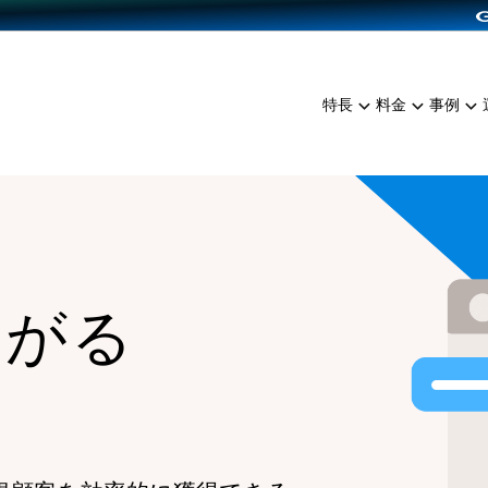
dPress導入
雑貨販売
サービスを見る
運営ノウハウを見る
ンを見る
プランを比較する
EC（海外販売）
を見る
事例資料をみる
イン制作代行
イベント・セミナー
ミアム
料金シミュレーション
特長
料金
事例
ンディングの強化
インタビュー
食品
代行
コミュニティイベントCart
ジ
他社サービスとの比較
ざまな販売方法
ップ事例
ファッション
・API連携代行
よむよむカラーミー
ュラー
につながる集客
雑貨
YouTubeチャンネル
ッピングカート
ロイヤリティを向上
イルアプリ
ながる
店舗との連携